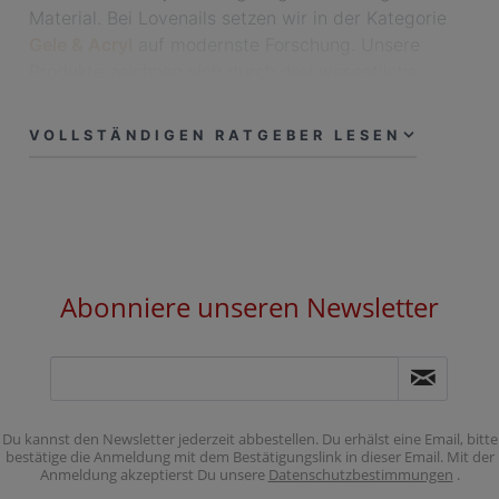
Material. Bei Lovenails setzen wir in der Kategorie
Gele & Acryl
auf modernste Forschung. Unsere
Produkte zeichnen sich durch drei wesentliche
Säulen aus:
VOLLSTÄNDIGEN RATGEBER LESEN
Erhöhter Gesundheitsschutz:
Alle unsere UV-
Gele und Versiegler sind
HEMA-frei
in der
Zusammensetzung. Das minimiert das
Allergierisiko drastisch und schützt deine
Naturnägel langfristig.
Abonniere unseren Newsletter
Überlegene Haltbarkeit:
Ob klassisches
Haftgel
, hochviskoses
Aufbaugel
oder
innovatives
Polygel
– unsere Formeln bieten
eine Standfestigkeit von über 4 Wochen ohne
Liftings.
Du kannst den Newsletter jederzeit abbestellen. Du erhälst eine Email, bitte
bestätige die Anmeldung mit dem Bestätigungslink in dieser Email. Mit der
Anmeldung akzeptierst Du unsere
Datenschutzbestimmungen
.
Luxuriöses Design:
Wir glauben, dass dein