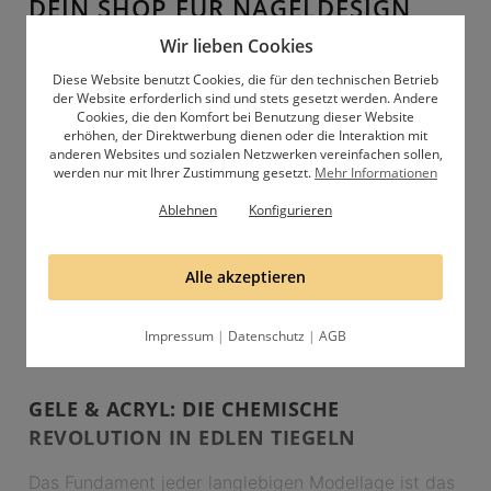
DEIN SHOP FÜR NAGELDESIGN
UND ZUBEHÖR
Wir lieben Cookies
Diese Website benutzt Cookies, die für den technischen Betrieb
der Website erforderlich sind und stets gesetzt werden. Andere
Du suchst nach dem ultimativen
Nageldesign Online
Cookies, die den Komfort bei Benutzung dieser Website
Shop
, der deine Leidenschaft für Ästhetik und
erhöhen, der Direktwerbung dienen oder die Interaktion mit
Qualität teilt? Wir bei Lovenails verstehen, dass eine
anderen Websites und sozialen Netzwerken vereinfachen sollen,
werden nur mit Ihrer Zustimmung gesetzt.
Mehr Informationen
perfekte Maniküre mehr ist als nur Farbe auf den
Nägeln. Es ist ein Statement und ein Ausdruck von
Ablehnen
Konfigurieren
Persönlichkeit. Deshalb bieten wir dir ein sorgfältig
ausgewähltes Sortiment an
Nagelstudio Bedarf
, das
Alle akzeptieren
sowohl für den professionellen Einsatz im Studio als
auch für die präzise
Nagelmodellage zu Hause
optimiert ist.
Impressum
|
Datenschutz
|
AGB
GELE & ACRYL: DIE CHEMISCHE
REVOLUTION IN EDLEN TIEGELN
Das Fundament jeder langlebigen Modellage ist das