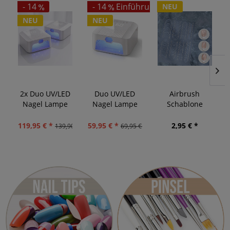
- 14
- 14
Einführungspreis bis 12.8
NEU
NEU
NEU
2x Duo UV/LED
Duo UV/LED
Airbrush
Nagel Lampe
Nagel Lampe
Schablone
Pro
Pro
French 3
119,95 € *
59,95 € *
2,95 € *
139,90 € *
69,95 € *