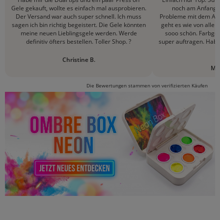
Gele gekauft, wollte es einfach mal ausprobieren.
noch am Anfang m
Der Versand war auch super schnell. Ich muss
Probleme mit dem Auf
sagen ich bin richtig begeistert. Die Gele könnten
geht es wie von allein
meine neuen Lieblingsgele werden. Werde
sooo schön. Farbge
definitiv öfters bestellen. Toller Shop. ?
super auftragen. Hab
D
Christine B.
Mic
Die Bewertungen stammen von verifizierten Käufen