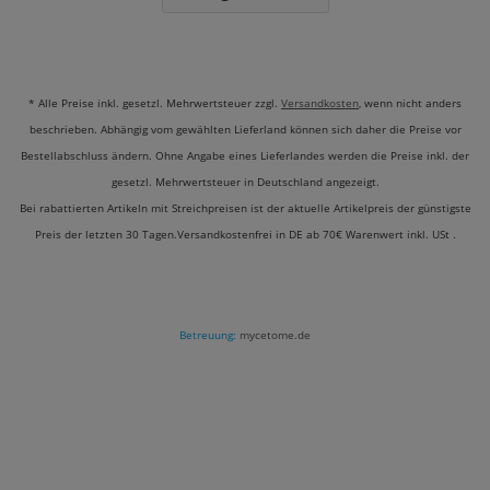
WISSENSTRANSFER: DER LOVENAILS
RATGEBER & LEXIKON
* Alle Preise inkl. gesetzl. Mehrwertsteuer zzgl.
Versandkosten
, wenn nicht anders
beschrieben. Abhängig vom gewählten Lieferland können sich daher die Preise vor
In der Community von Lovenails geht es um
Bestellabschluss ändern. Ohne Angabe eines Lieferlandes werden die Preise inkl. der
Austausch und Wachstum. Unser
Ratgeber Bereich
gesetzl. Mehrwertsteuer in Deutschland angezeigt.
ist dein digitales Handbuch:
Bei rabattierten Artikeln mit Streichpreisen ist der aktuelle Artikelpreis der günstigste
Preis der letzten 30 Tagen.Versandkostenfrei in DE ab 70€ Warenwert inkl. USt .
Detailliertes Nagel-Lexikon:
Wir erklären
Fachbegriffe wie Apex, Statik oder
Inhibitionsschicht fundiert und verständlich.
Betreuung:
mycetome.de
Schritt-für-Schritt Tutorials:
Wir zeigen dir in
Video-Anleitungen, wie du typische Fehler
vermeidest und die Haltbarkeit deiner
Modellage maximierst.
Materialkunde:
Erfahre alles über die