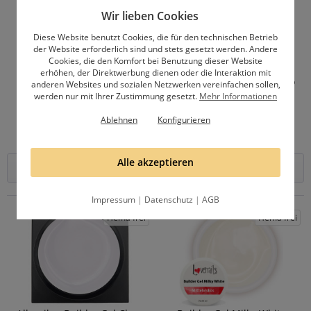
Video
Wir lieben Cookies
Diese Website benutzt Cookies, die für den technischen Betrieb
der Website erforderlich sind und stets gesetzt werden. Andere
Cookies, die den Komfort bei Benutzung dieser Website
erhöhen, der Direktwerbung dienen oder die Interaktion mit
Allergiker Builder Gel Milky
Quick Finish High Gloss Pro
anderen Websites und sozialen Netzwerken vereinfachen sollen,
White
15ml
werden nur mit Ihrer Zustimmung gesetzt.
Mehr Informationen
Ablehnen
Konfigurieren
ab 7,95 € *
12,95 € *
Alle akzeptieren
Wähle Größe
In den
Warenkorb
Impressum
|
Datenschutz
|
AGB
Hema frei
Hema frei