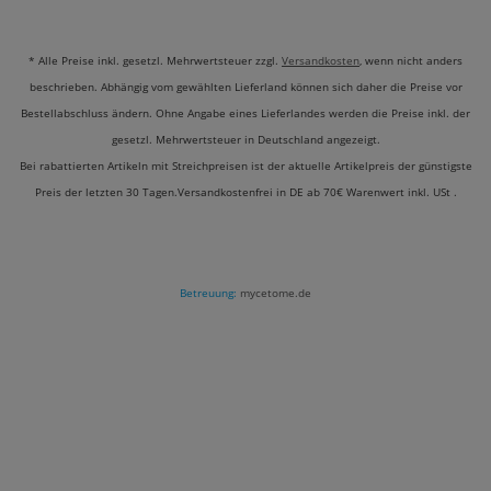
* Alle Preise inkl. gesetzl. Mehrwertsteuer zzgl.
Versandkosten
, wenn nicht anders
BENÖTIGE ICH FÜR JEDE
beschrieben. Abhängig vom gewählten Lieferland können sich daher die Preise vor
MODELLAGE EIN GRUNDIERGEL?
Bestellabschluss ändern. Ohne Angabe eines Lieferlandes werden die Preise inkl. der
gesetzl. Mehrwertsteuer in Deutschland angezeigt.
Wir empfehlen grundsätzlich die Verwendung
Bei rabattierten Artikeln mit Streichpreisen ist der aktuelle Artikelpreis der günstigste
eines Haftvermittlers (Grundiergel oder
Preis der letzten 30 Tagen.Versandkostenfrei in DE ab 70€ Warenwert inkl. USt .
Rubber Base), um die maximale Haltbarkeit
zu garantieren. Besonders bei
Problemnägeln, die zu Liftings neigen, ist eine
separate Haftschicht unverzichtbar.
Betreuung:
mycetome.de
SIND DIE VERSCHIEDENEN
MODELLAGEGELE UNTEREINANDER
KOMPATIBEL?
Ja, alle Produkte der Lovenails Gelsysteme
sind so aufeinander abgestimmt, dass du sie