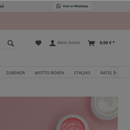
Gel
Mein Konto
0,00 € *
ZUBEHÖR
MOTTO BOXEN
STALEKS
RATGEBER
