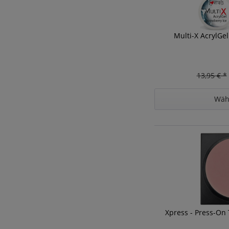
Multi-X AcrylGe
13,95 € *
Wäh
Xpress - Press-On 