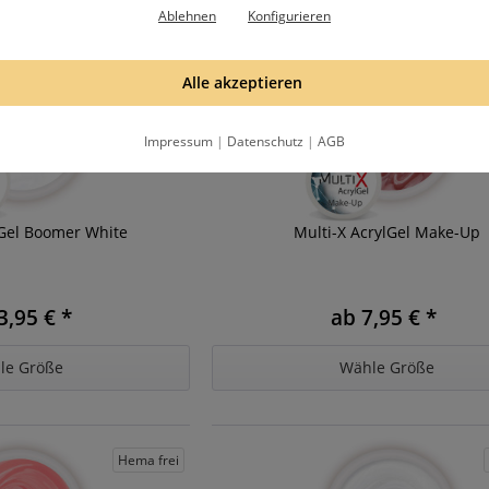
Ablehnen
Konfigurieren
Alle akzeptieren
Hema frei
Impressum
|
Datenschutz
|
AGB
lGel Boomer White
Multi-X AcrylGel Make-Up
3,95 € *
ab 7,95 € *
le Größe
Wähle Größe
Hema frei