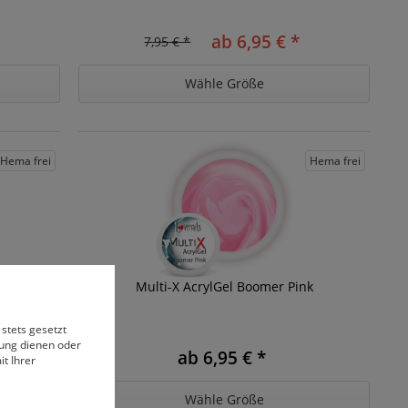
ab 6,95 € *
7,95 € *
Wähle Größe
Hema frei
Hema frei
é
Multi-X AcrylGel Boomer Pink
 stets gesetzt
bung dienen oder
ab 6,95 € *
t Ihrer
Wähle Größe