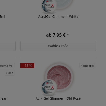
15ml
AcrylGel Glimmer - White
ab 7,95 € *
Wähle Größe
- 13
Hema frei
Hema frei
Video
Clear
AcrylGel Glimmer - Old Rosé