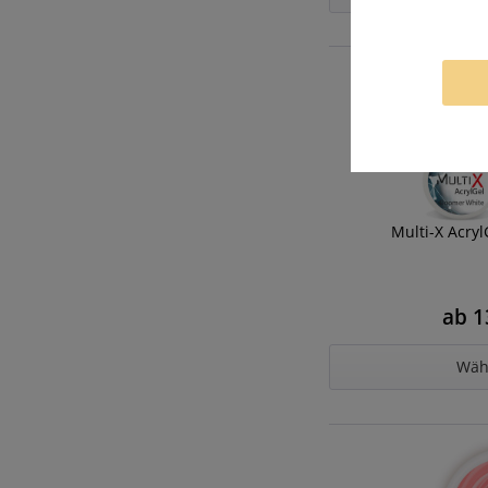
Multi-X Acry
ab 1
Wäh