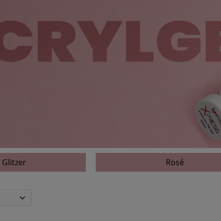
 Glitzer
Rosé