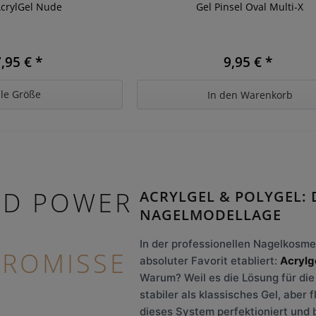
AcrylGel Nude
Gel Pinsel Oval Multi-X
,95 € *
9,95 € *
le Größe
In den
Warenkorb
ID POWER
ACRYLGEL & POLYGEL: 
NAGELMODELLAGE
E
In der professionellen Nagelkosmet
ROMISSE
absoluter Favorit etabliert:
Acrylg
Warum? Weil es die Lösung für die 
stabiler als klassisches Gel, aber f
dieses System perfektioniert und 