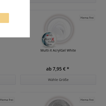
Hema frei
Hema frei
Multi-X AcrylGel White
ab 7,95 € *
Wähle Größe
Hema frei
Hema frei