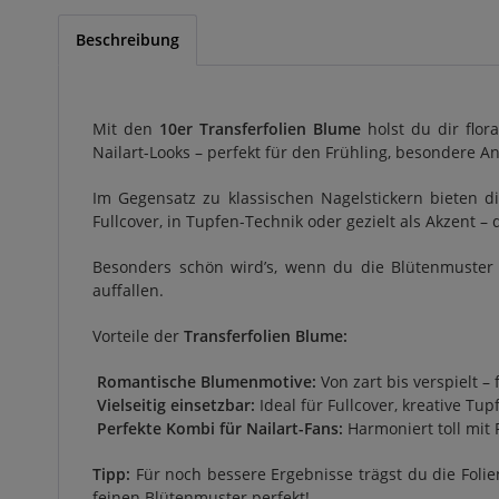
Beschreibung
Mit den
10er Transferfolien
Blume
holst du dir flo
Nailart-Looks – perfekt für den Frühling, besondere A
Im Gegensatz zu klassischen Nagelstickern bieten di
Fullcover, in Tupfen-Technik oder gezielt als Akzent 
Besonders schön wird’s, wenn du die Blütenmuster m
auffallen.
Vorteile der
Transferfolien Blume:
Romantische Blumenmotive:
Von zart bis verspielt 
Vielseitig einsetzbar:
Ideal für Fullcover, kreative Tup
Perfekte Kombi für Nailart-Fans:
Harmoniert toll mit 
Tipp:
Für noch bessere Ergebnisse trägst du die Folien
feinen Blütenmuster perfekt!