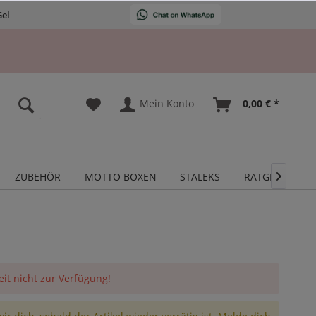
Gel
Mein Konto
0,00 € *
ZUBEHÖR
MOTTO BOXEN
STALEKS
RATGEBER

eit nicht zur Verfügung!