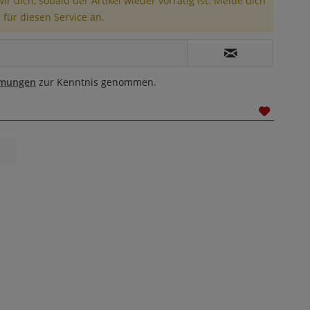
r dich, sobald der Artikel wieder vorrätig ist. Melde dich
 für diesen Service an.
mmungen
zur Kenntnis genommen.