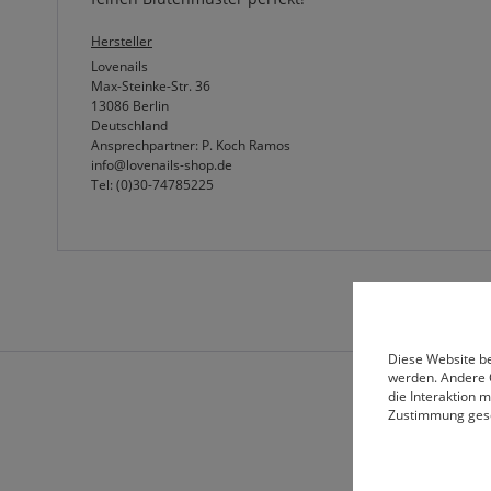
Hersteller
Lovenails
Max-Steinke-Str. 36
13086 Berlin
Deutschland
Ansprechpartner: P. Koch Ramos
info@lovenails-shop.de
Tel: (0)30-74785225
Diese Website be
werden. Andere 
die Interaktion 
Zustimmung ges