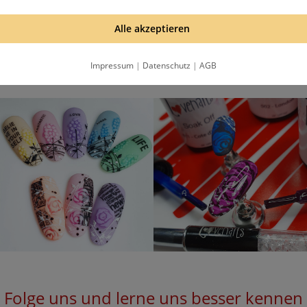
Alle akzeptieren
hälst eine Email, bitte bestätige die Anmeldung mit dem Bestätigungslink in
Datenschutzbestimmungen
.
Impressum
|
Datenschutz
|
AGB
Folge uns und lerne uns besser kennen