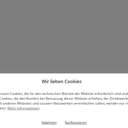
Wir lieben Cookies
nutzt Cookies, die für den technischen Betrieb der Website erforderlich sind und
Cookies, die den Komfort bei Benutzung dieser Website erhöhen, der Direktwer
mit anderen Websites und sozialen Netzwerken vereinfachen sollen, werden nur mi
Abonniere unseren Newsletter
etzt.
Mehr Informationen
Ablehnen
Konfigurieren