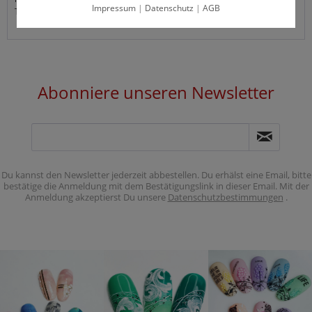
Impressum
|
Datenschutz
|
AGB
Tel: (0)30-74785225
Abonniere unseren Newsletter
Du kannst den Newsletter jederzeit abbestellen. Du erhälst eine Email, bitte
bestätige die Anmeldung mit dem Bestätigungslink in dieser Email. Mit der
Anmeldung akzeptierst Du unsere
Datenschutzbestimmungen
.