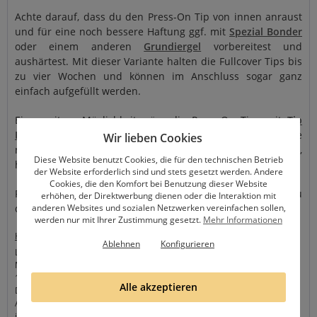
Achte darauf, dass du den Press-On Tip von innen anraust
und für eine noch bessere Haftung ggf. mit
Spezial Bonder
oder einem anderen
Grundiergel
vorbereitest und
aushärtest. Mit dieser Variante halten die Fullcover Tips bis
zu vier Wochen und können im Anschluss sogar ganz
einfach aufgefüllt werden.
Eine weitere Möglichkeit wäre die Press-On Tips mit
Tip
Kleber
oder auch speziellen
Klebepads
zu befestigen. Je
Wir lieben Cookies
nachdem wie sehr du aber deine Nägel beanspruchst,
Diese Website benutzt Cookies, die für den technischen Betrieb
halten diese nur einige Tage bis hin zu einer Woche.
der Website erforderlich sind und stets gesetzt werden. Andere
Cookies, die den Komfort bei Benutzung dieser Website
Für weitere Tipps und Tricks rund um Press-On Tips, schau
erhöhen, der Direktwerbung dienen oder die Interaktion mit
anderen Websites und sozialen Netzwerken vereinfachen sollen,
dir auch gerne unsere
Tutorial-Videos
an.
werden nur mit Ihrer Zustimmung gesetzt.
Mehr Informationen
Hersteller
Ablehnen
Konfigurieren
Lovenails
Max-Steinke-Str. 36
13086 Berlin
Alle akzeptieren
Deutschland
Ansprechpartner: P. Koch Ramos
info@lovenails-shop.de