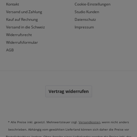
Kontakt
Cookie-Einstellungen
Versand und Zahlung
Studio Kunden
Kauf auf Rechnung
Datenschutz
Versand in die Schweiz
Impressum
Widerrufsrecht
Widerrufsformular
AGB
Vertrag widerrufen
* Alle Preise inkl. gesetzl. Mehrwertsteuer zzgl.
Versandkosten
, wenn nicht anders
beschrieben. Abhängig vom gewählten Lieferland können sich daher die Preise vor
Bestellabschluss ändern. Ohne Angabe eines Lieferlandes werden die Preise inkl. der