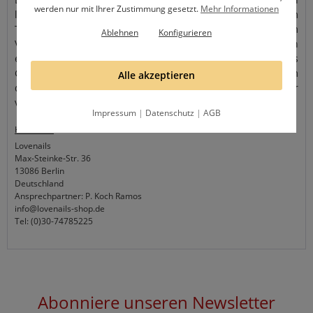
werden nur mit Ihrer Zustimmung gesetzt.
Mehr Informationen
leicht an. Löse vorsichtig mit einer Pinzette den Sticker vom
Trägerpapier und platziere ihn auf deinem Nagel. Zum
Ablehnen
Konfigurieren
Versiegeln gibt es zwei Möglichkeiten. Hast du einen
erhabenen 3D Sticker, versiegelst du deinen Nagel mit Gloss
Gel, da es mit Schwitzschicht aushärtet und sich gut um
Alle akzeptieren
deinen Sticker legt. Hast du einen feinen, dünnen Sticker
versiegelst du ihn einfach mit unserem Quick Finish.
Impressum
|
Datenschutz
|
AGB
Hersteller
Lovenails
Max-Steinke-Str. 36
13086 Berlin
Deutschland
Ansprechpartner: P. Koch Ramos
info@lovenails-shop.de
Tel: (0)30-74785225
Abonniere unseren Newsletter