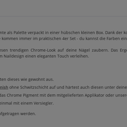
nte als Palette verpackt in einer hübschen kleinen Box. Dank der
e kommen immer im praktischen 4er Set - du kannst die Farben ei
sen trendigen Chrome-Look auf deine Nägel zaubern. Das Ergebn
em Naildesign einen eleganten Touch verleihen.
rten dieses wie gewohnt aus.
inish
ohne Schwitzschicht auf und härtest auch diesen unter dein
das Chrome Pigment mit dem mitgelieferten Applikator oder uns
einmal mit einem Versiegler.
aufgetragen werden.