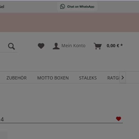
Gel
Mein Konto
0,00 € *
ZUBEHÖR
MOTTO BOXEN
STALEKS
RATGEBER

 4