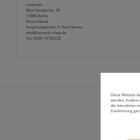
Lovenails
Max-Steinke-Str. 36
13086 Berlin
Deutschland
Ansprechpartner: P. Koch Ramos
info@lovenails-shop.de
Tel: (0)30-74785225
Diese Website be
werden. Andere 
die Interaktion 
Zustimmung ges