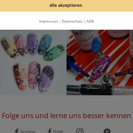
hälst eine Email, bitte bestätige die Anmeldung mit dem Bestätigungslink in
Alle akzeptieren
Datenschutzbestimmungen
.
Impressum
|
Datenschutz
|
AGB
Folge uns und lerne uns besser kennen
Gruppe
Profil