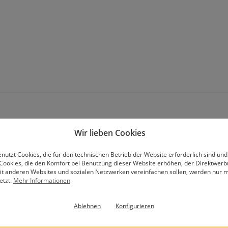
Wir lieben Cookies
nutzt Cookies, die für den technischen Betrieb der Website erforderlich sind und
Cookies, die den Komfort bei Benutzung dieser Website erhöhen, der Direktwer
Abonniere unseren Newsletter
mit anderen Websites und sozialen Netzwerken vereinfachen sollen, werden nur mi
etzt.
Mehr Informationen
Ablehnen
Konfigurieren