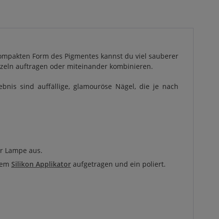
 kompakten Form des Pigmentes kannst du viel sauberer
nzeln auftragen oder miteinander kombinieren.
is sind auffällige, glamouröse Nägel, die je nach
er Lampe aus.
erem
Silikon Applikator
aufgetragen und ein poliert.