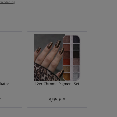
tzerklärung
kator
12er Chrome Pigment Set
*
8,95 € *