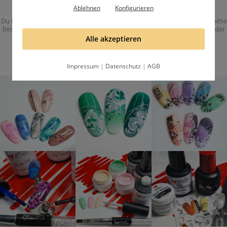
Ablehnen
Konfigurieren
Du kannst den Newsletter jederzeit abbestellen. Du erhälst eine Email, bitte
bestätige die Anmeldung mit dem Bestätigungslink in dieser Email. Mit der
Anmeldung akzeptierst Du unsere
Datenschutzbestimmungen
.
Alle akzeptieren
Impressum
|
Datenschutz
|
AGB