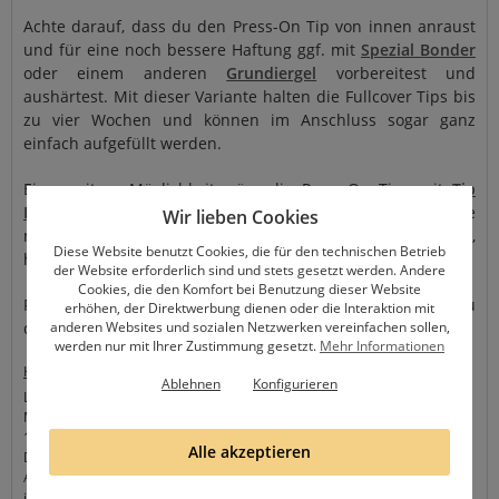
Achte darauf, dass du den Press-On Tip von innen anraust
und für eine noch bessere Haftung ggf. mit
Spezial Bonder
oder einem anderen
Grundiergel
vorbereitest und
aushärtest. Mit dieser Variante halten die Fullcover Tips bis
zu vier Wochen und können im Anschluss sogar ganz
einfach aufgefüllt werden.
Eine weitere Möglichkeit wäre die Press-On Tips mit
Tip
Kleber
oder auch speziellen
Klebepads
zu befestigen. Je
Wir lieben Cookies
nachdem wie sehr du aber deine Nägel beanspruchst,
Diese Website benutzt Cookies, die für den technischen Betrieb
halten diese nur einige Tage bis hin zu einer Woche.
der Website erforderlich sind und stets gesetzt werden. Andere
Cookies, die den Komfort bei Benutzung dieser Website
Für weitere Tipps und Tricks rund um Press-On Tips, schau
erhöhen, der Direktwerbung dienen oder die Interaktion mit
anderen Websites und sozialen Netzwerken vereinfachen sollen,
dir auch gerne unsere
Tutorial-Videos
an.
werden nur mit Ihrer Zustimmung gesetzt.
Mehr Informationen
Hersteller
Ablehnen
Konfigurieren
Lovenails
Max-Steinke-Str. 36
13086 Berlin
Alle akzeptieren
Deutschland
Ansprechpartner: P. Koch Ramos
info@lovenails-shop.de