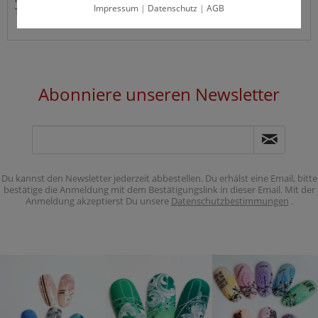
Impressum
|
Datenschutz
|
AGB
Tel: (0)30-74785225
Abonniere unseren Newsletter
Du kannst den Newsletter jederzeit abbestellen. Du erhälst eine Email, bitte
bestätige die Anmeldung mit dem Bestätigungslink in dieser Email. Mit der
Anmeldung akzeptierst Du unsere
Datenschutzbestimmungen
.