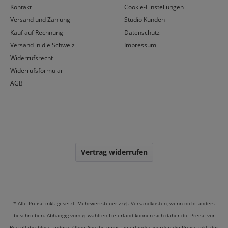
Kontakt
Cookie-Einstellungen
Versand und Zahlung
Studio Kunden
Kauf auf Rechnung
Datenschutz
Versand in die Schweiz
Impressum
Widerrufsrecht
Widerrufsformular
AGB
Vertrag widerrufen
* Alle Preise inkl. gesetzl. Mehrwertsteuer zzgl.
Versandkosten
, wenn nicht anders
beschrieben. Abhängig vom gewählten Lieferland können sich daher die Preise vor
Bestellabschluss ändern. Ohne Angabe eines Lieferlandes werden die Preise inkl. der