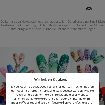
Du kannst den Newsletter jederzeit abbestellen. Du erhälst eine Email, bitte
bestätige die Anmeldung mit dem Bestätigungslink in dieser Email. Mit der
Anmeldung akzeptierst Du unsere
Datenschutzbestimmungen
.
Wir lieben Cookies
Diese Website benutzt Cookies, die für den technischen Betrieb
der Website erforderlich sind und stets gesetzt werden. Andere
Cookies, die den Komfort bei Benutzung dieser Website
erhöhen, der Direktwerbung dienen oder die Interaktion mit
anderen Websites und sozialen Netzwerken vereinfachen sollen,