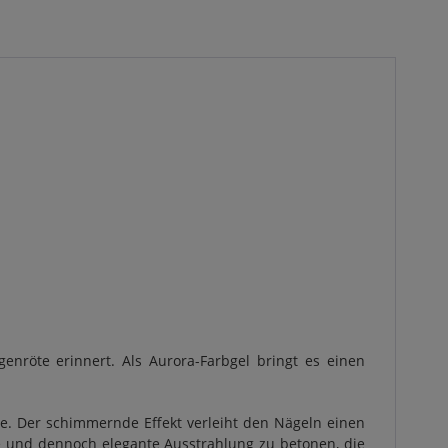
nröte erinnert. Als Aurora-Farbgel bringt es einen
de. Der schimmernde Effekt verleiht den Nägeln einen
che und dennoch elegante Ausstrahlung zu betonen, die