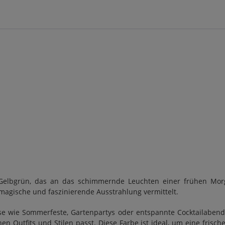
 Gelbgrün, das an das schimmernde Leuchten einer frühen Morge
 magische und faszinierende Ausstrahlung vermittelt.
sse wie Sommerfeste, Gartenpartys oder entspannte Cocktailaben
n Outfits und Stilen passt. Diese Farbe ist ideal, um eine fris