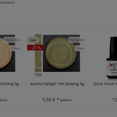
tzerklärung
Hema frei
Hema frei
Sale
- 20
Video
Video
 Shining 5g
Aurora Farbgel 199 Glowing 5g
Quick Finish 
5,56 € *
12
5 € *
6,95 € *