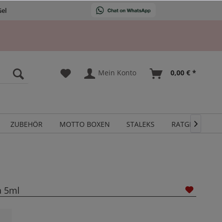
Gel
Mein Konto
0,00 € *
ZUBEHÖR
MOTTO BOXEN
STALEKS
RATGEBER

a 5ml