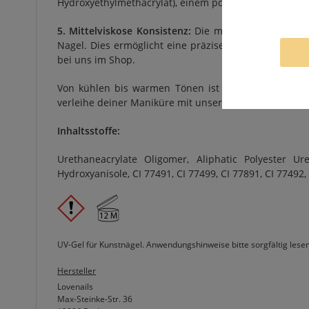
Hydroxyethylmethacrylat), einem potenziell reizenden
5. Mittelviskose Konsistenz:
Die mittelviskose Konsis
Nagel. Dies ermöglicht eine präzise und professionell
bei uns im Shop.
Von kühlen bis warmen Tönen ist bei der Aurora Se
verleihe deiner Maniküre mit unseren hochwertigen F
Inhaltsstoffe:
Urethaneacrylate Oligomer, Aliphatic Polyester Ure
Hydroxyanisole, CI 77491, CI 77499, CI 77891, CI 77492, 
UV-Gel für Kunstnägel. Anwendungshinweise bitte sorgfältig lese
Hersteller
Lovenails
Max-Steinke-Str. 36