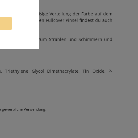
u
HIER
.
t für eine gleichmäßige Verteilung der Farbe auf dem
st bist. Die perfekten
Fullcover Pinsel
findest du auch
 Bringe deine Nägel zum Strahlen und Schimmern und
e, Triethylene Glycol Dimethacrylate, Tin Oxide, P-
die gewerbliche Verwendung.