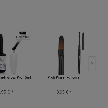
Hema frei
Sale
- 20
High Gloss Pro 15ml
Profi Pinsel Fullcover
Omb
,95 € *
8,95 € *