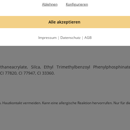
 Inhaltsstoff. Einen ausführlichen Text zu diesem Thema findest d
Ablehnen
Konfigurieren
tenz unserer Aurora Farbgele erleichtert das Auftragen und sorg
e Maniküre, egal ob du ein erfahrener Profi oder ein DIY-Enthusia
Alle akzeptieren
rie alles vertreten, was du für eine tolle Modellage brauchst.
Impressum
|
Datenschutz
|
AGB
arbgelen den perfekten Look.
thaneacrylate, Silca, Ethyl Trimethylbenzoyl Phenylphosphinat
CI 77820, CI 77947, CI 33360.
n. Hautkontakt vermeiden. Kann eine allergische Reaktion hervorrufen. Nur für 