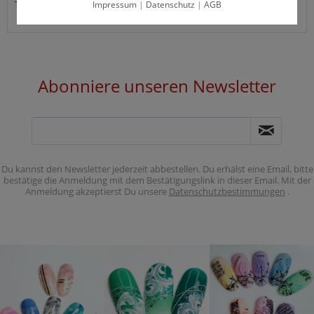
Impressum
|
Datenschutz
|
AGB
Tel: (0)30-74785225
Abonniere unseren Newsletter
Du kannst den Newsletter jederzeit abbestellen. Du erhälst eine Email, bitte
bestätige die Anmeldung mit dem Bestätigungslink in dieser Email. Mit der
Anmeldung akzeptierst Du unsere
Datenschutzbestimmungen
.