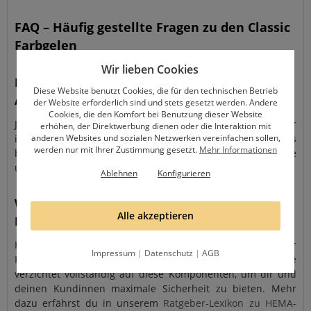
FAQ – Häufig gestellte Fragen zu den Classic
Farbgelen
Wir lieben Cookies
Decken die Classic Gele bereits beim ersten
Diese Website benutzt Cookies, die für den technischen Betrieb
Auftrag?
der Website erforderlich sind und stets gesetzt werden. Andere
Cookies, die den Komfort bei Benutzung dieser Website
Ja! Dank unserer hochdeckenden Formulierung und der
erhöhen, der Direktwerbung dienen oder die Interaktion mit
anderen Websites und sozialen Netzwerken vereinfachen sollen,
intensiven Pigmentierung erzielen die Classic Gele bereits
werden nur mit Ihrer Zustimmung gesetzt.
Mehr Informationen
bei einer Schicht ein sehr gleichmäßiges Ergebnis. Für eine
ultimative Farbtiefe empfehlen wir zwei dünne Schichten.
Ablehnen
Konfigurieren
Was bedeutet HEMA- und Di-HEMA-frei bei den
Alle akzeptieren
Farbgelen?
HEMA und Di-HEMA sind Stoffe, die sehr häufig für
Impressum
|
Datenschutz
|
AGB
Kontaktallergien verantwortlich sind. Unsere Classic Linie
verzichtet vollständig auf diese Komponenten, um dir und
deinen Kundinnen maximale Sicherheit zu bieten. Mehr
dazu erfährst du in unserem
Ratgeber-Lexikon zu HEMA-