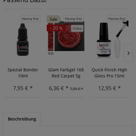
Hema frei
Hema frei
Hema frei
Sale
- 20
Video
Spezial Bonder
Glam Farbgel 168
Quick Finish High
10ml
Red Carpet 5g
Gloss Pro 15ml
7,95 € *
6,36 € *
12,95 € *
7,95 € *
Beschreibung