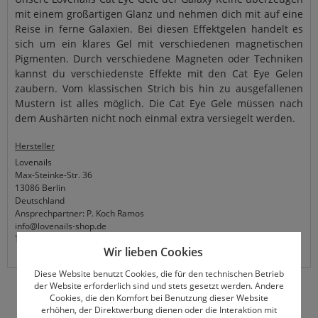
mit einem großartigen Glanz und nehmen dich mit auf eine
Reise in ferne Galaxien. Bei diesen Effektgelen handelt es
sich um ein klares Gel mit verschiedenen magnetischen
Pigmenten. Durch verschiedene Magneten oder Techniken
kannst du verschiedenste Effekte mit den Cat Eye Gelen
zaubern. Vom klassischen Strich bis hin zu ausgefallenen
Mustern ist alles möglich. Die Cat Eye Gele müssen nach
dem Aushärten nicht noch einmal extra versiegelt werden.
Hersteller
Lovenails
Max-Steinke-Str. 36
13086 Berlin
Deutschland
Ansprechpartner: P. Koch Ramos
info@lovenails-shop.de
Tel: (0)30-74785225
Wir lieben Cookies
Diese Website benutzt Cookies, die für den technischen Betrieb
der Website erforderlich sind und stets gesetzt werden. Andere
Cookies, die den Komfort bei Benutzung dieser Website
erhöhen, der Direktwerbung dienen oder die Interaktion mit