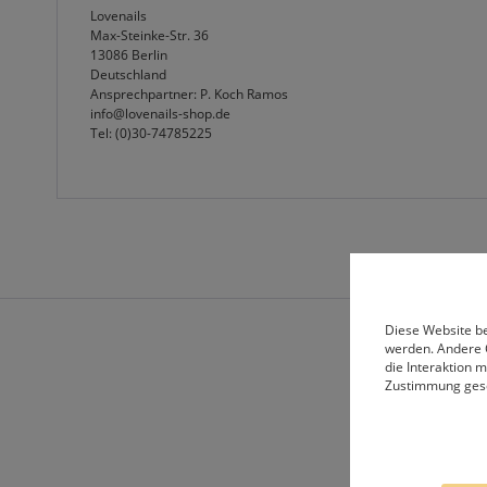
Lovenails
Max-Steinke-Str. 36
13086 Berlin
Deutschland
Ansprechpartner: P. Koch Ramos
info@lovenails-shop.de
Tel: (0)30-74785225
Diese Website be
werden. Andere 
die Interaktion 
Zustimmung ges