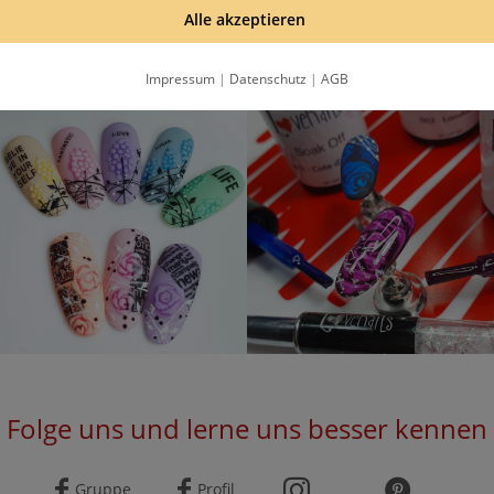
hälst eine Email, bitte bestätige die Anmeldung mit dem Bestätigungslink in
Alle akzeptieren
Datenschutzbestimmungen
.
Impressum
|
Datenschutz
|
AGB
Folge uns und lerne uns besser kennen
Gruppe
Profil