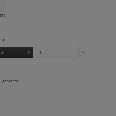
95 €
age
rb
el gemischt
e