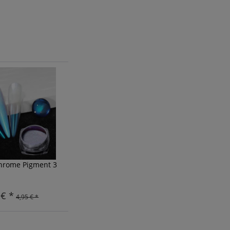
Chrome Pigment 3
 € *
4,95 € *