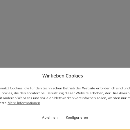
Wir lieben Cookies
nutzt Cookies, die für den technischen Betrieb der Website erforderlich sind und
Cookies, die den Komfort bei Benutzung dieser Website erhöhen, der Direktwer
Abonniere unseren Newsletter
mit anderen Websites und sozialen Netzwerken vereinfachen sollen, werden nur mi
etzt.
Mehr Informationen
Ablehnen
Konfigurieren