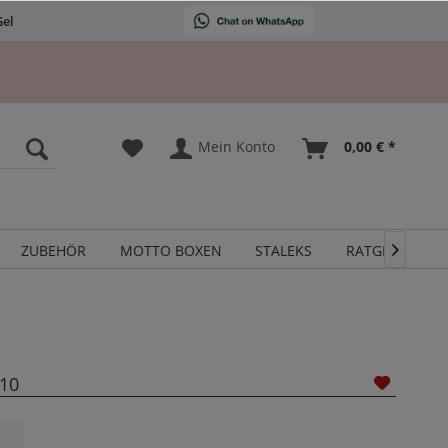
Gel
Mein Konto
0,00 € *
ZUBEHÖR
MOTTO BOXEN
STALEKS
RATGEBER

 10