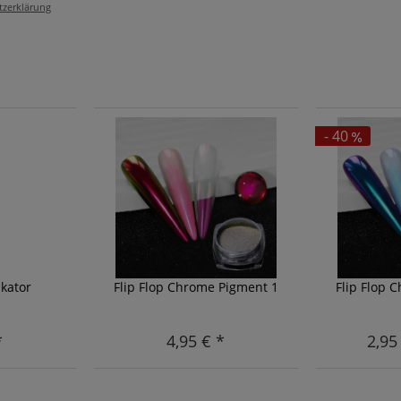
tzerklärung
- 40
kator
Flip Flop Chrome Pigment 1
Flip Flop 
*
4,95 € *
2,95