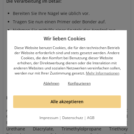
Die Verarbeitung im Detail:
Bereiten Sie Ihre Nägel wie üblich vor.
Tragen Sie nun einen Primer oder Bonder auf.
Nehmen Sie mithilfe eines Spatels das Acrylgel aus
dem Tiegel und platzieren es auf Ihrem Nagel.
Wir lieben Cookies
Im Anschluss müssen Sie Ihren Pinsel mit etwas
Diese Website benutzt Cookies, die für den technischen Betrieb
Cleaner anfeuchten und können dann das Multi-X auf
der Website erforderlich sind und stets gesetzt werden. Andere
Ihrem Nagel in die gewünschte Form modellieren.
Cookies, die den Komfort bei Benutzung dieser Website
erhöhen, der Direktwerbung dienen oder die Interaktion mit
Nach dem Aushärten unter Ihrer UV- oder LED-Lampe
anderen Websites und sozialen Netzwerken vereinfachen sollen,
können Sie die Modellage, wenn nötig, noch etwas in
werden nur mit Ihrer Zustimmung gesetzt.
Mehr Informationen
Form feilen.
Ablehnen
Konfigurieren
Zum Schluss versiegeln Sie Ihre Modellage.
Inhaltsstoffe:
Alle akzeptieren
Aliphatic Urethane Acrylate, Acrylic
Copolymer, PETIA/PETTA, Benzoyl
Impressum
|
Datenschutz
|
AGB
Isopropano, Methylbenzoylformiat, Zinc Sulfide, Aliphatic
Urethane Diacrylate, Trimethylolpropane Triethoxy