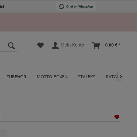
Gel
Mein Konto
0,00 € *
ZUBEHÖR
MOTTO BOXEN
STALEKS
RATGEBER

l