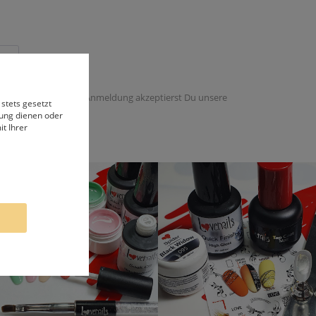
 dieser Email. Mit der Anmeldung akzeptierst Du unsere
 stets gesetzt
bung dienen oder
t Ihrer