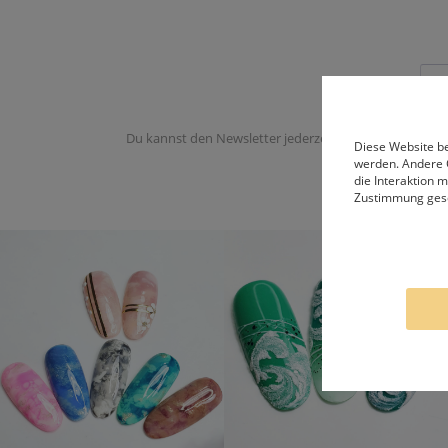
Du kannst den Newsletter jederzeit abbestellen. Du er
Diese Website be
werden. Andere 
die Interaktion 
Zustimmung ges