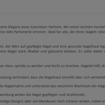
 zarte Eleganz eines luxuriösen Parfüms. Mit seiner leichten Forme
ne edle Parfümerie erinnert. Ideal für alle, die ihren Nägeln stil
den, der Wert auf gepflegte Nägel und eine gesunde Nagelhaut leg
ine Nägel stark, flexibel und glänzend bleiben. Es sollte daher 
gen dazu, spröde zu werden und leicht zu brechen. Nagelöl hilft, d
ndung verhindert, dass die Nagelhaut einreißt oder sich verhärtet
 die Nagelmatrix und unterstützt das natürliche Wachstum der Näge
nwendung wirken die Nägel gepflegter und strahlender.
wendige Designs oder Gel-Maniküren noch schöner wirken, indem es