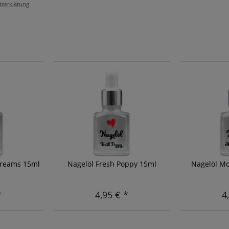
tzerklärung
Dreams 15ml
Nagelöl Fresh Poppy 15ml
Nagelöl M
*
4,95 € *
4