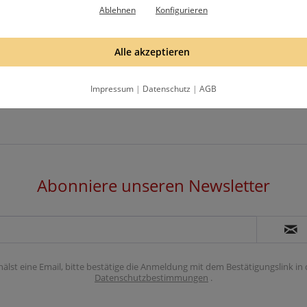
Ablehnen
Konfigurieren
Alle akzeptieren
Impressum
|
Datenschutz
|
AGB
Abonniere unseren Newsletter
hälst eine Email, bitte bestätige die Anmeldung mit dem Bestätigungslink in
Datenschutzbestimmungen
.