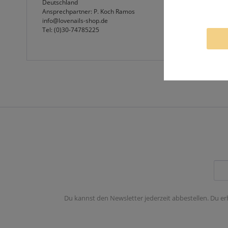
Deutschland
Ansprechpartner: P. Koch Ramos
info@lovenails-shop.de
Tel: (0)30-74785225
Du kannst den Newsletter jederzeit abbestellen. Du er