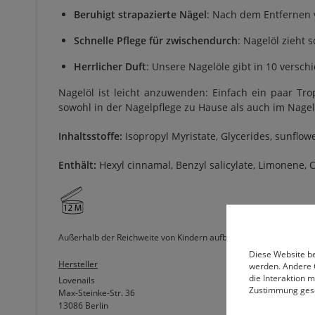
Beruhigt strapazierte Nägel
: Nach dem Entfernen 
Schnelle Pflege für zwischendurch
: Nagelöl zieht
Herrlicher Duft
: Unsere Nagelöle gibt in 10 versc
Nagelöl ist leicht anzuwenden: Einfach ein paar Tro
sowohl in der Nagelpflege zu Hause als auch im Nagel
Inhaltsstoffe:
Isopropyl Myristate, Glycerides, sunflow
Enthält:
Hexyl cinnamal, Benzyl salicylate, Limonene, Ci
Außerhalb der Reichweite von Kindern aufbewahren. Kann eine all
Diese Website be
Hersteller
werden. Andere 
die Interaktion 
Lovenails
Zustimmung ges
Max-Steinke-Str. 36
13086 Berlin