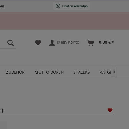
Gel
Mein Konto
0,00 € *
ZUBEHÖR
MOTTO BOXEN
STALEKS
RATGEBER

ml