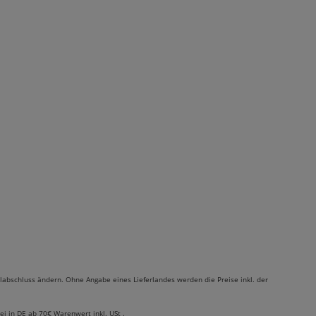
labschluss ändern. Ohne Angabe eines Lieferlandes werden die Preise inkl. der
rei in DE ab 70€ Warenwert inkl. USt .