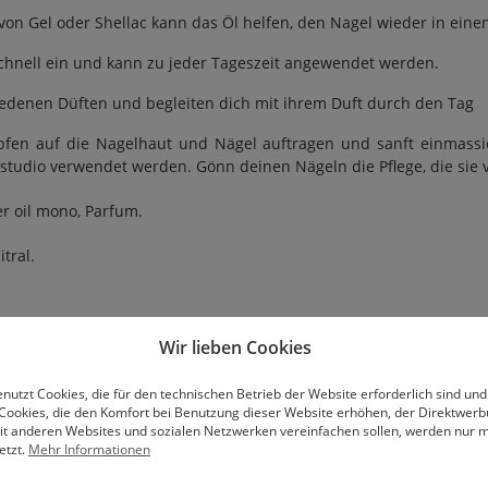
von Gel oder Shellac kann das Öl helfen, den Nagel wieder in ein
 schnell ein und kann zu jeder Tageszeit angewendet werden.
hiedenen Düften und begleiten dich mit ihrem Duft durch den Tag
pfen auf die Nagelhaut und Nägel auftragen und sanft einmassie
studio verwendet werden. Gönn deinen Nägeln die Pflege, die sie v
er oil mono, Parfum.
tral.
Wir lieben Cookies
ergische Reaktion hervorrufen.
nutzt Cookies, die für den technischen Betrieb der Website erforderlich sind und
Cookies, die den Komfort bei Benutzung dieser Website erhöhen, der Direktwer
mit anderen Websites und sozialen Netzwerken vereinfachen sollen, werden nur mi
etzt.
Mehr Informationen