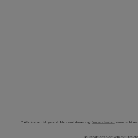
* Alle Preise inkl. gesetzl. Mehrwertsteuer zzgl.
Versandkosten
, wenn nicht an
Bei rabattierten Artikeln mit Streich