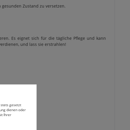
en gesunden Zustand zu versetzen.
ren. Es eignet sich für die tägliche Pflege und kann
erdienen, und lass sie erstrahlen!
 stets gesetzt
bung dienen oder
t Ihrer