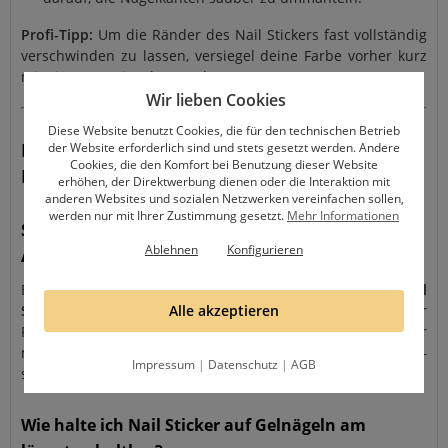
Profi-Tipp:
Um die Ränder des Nail Stickers fast vollständig
verschwinden zu lassen, versiegel deine Farbe vorher kurz
mit einem Versiegelungsgel.
Wir lieben Cookies
Diese Website benutzt Cookies, die für den technischen Betrieb
FAQ – Häufig gestellte Fragen zu unseren
der Website erforderlich sind und stets gesetzt werden. Andere
Cookies, die den Komfort bei Benutzung dieser Website
Nail Stickern
erhöhen, der Direktwerbung dienen oder die Interaktion mit
anderen Websites und sozialen Netzwerken vereinfachen sollen,
werden nur mit Ihrer Zustimmung gesetzt.
Mehr Informationen
Sind die Nail Sticker selbstklebend oder Wasser-
Ablehnen
Konfigurieren
Aufkleber (Water Decals)?
Bei dieser Serie handelt es sich um
selbstklebende Nail
Alle akzeptieren
Sticker
. Du benötigst kein Wasser! Einfach mit einer
Pinzette vom Bogen abziehen, auf den abgecleanerten oder
mattierten Nagel kleben, andrücken und versiegeln –
Impressum
|
Datenschutz
|
AGB
schneller geht Nailart nicht.
Wie halte ich Nail Sticker auf Gelnägeln am