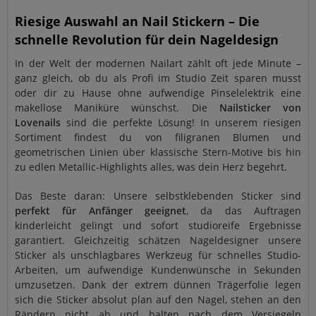
Riesige Auswahl an Nail Stickern – Die
schnelle Revolution für dein Nageldesign
In der Welt der modernen Nailart zählt oft jede Minute –
ganz gleich, ob du als Profi im Studio Zeit sparen musst
oder dir zu Hause ohne aufwendige Pinselelektrik eine
makellose Maniküre wünschst. Die
Nailsticker von
Lovenails
sind die perfekte Lösung! In unserem riesigen
Sortiment findest du von filigranen Blumen und
geometrischen Linien über klassische Stern-Motive bis hin
zu edlen Metallic-Highlights alles, was dein Herz begehrt.
Das Beste daran: Unsere selbstklebenden Sticker sind
perfekt für Anfänger geeignet
, da das Auftragen
kinderleicht gelingt und sofort studioreife Ergebnisse
garantiert. Gleichzeitig schätzen Nageldesigner unsere
Sticker als unschlagbares Werkzeug für schnelles Studio-
Arbeiten, um aufwendige Kundenwünsche in Sekunden
umzusetzen. Dank der extrem dünnen Trägerfolie legen
sich die Sticker absolut plan auf den Nagel, stehen an den
Rändern nicht ab und halten nach dem Versiegeln