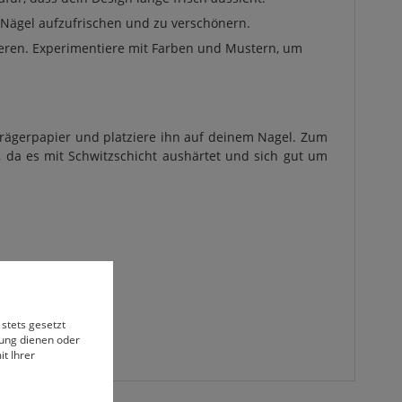
e Nägel aufzufrischen und zu verschönern.
nieren. Experimentiere mit Farben und Mustern, um
m Trägerpapier und platziere ihn auf deinem Nagel. Zum
l, da es mit Schwitzschicht aushärtet und sich gut um
 stets gesetzt
bung dienen oder
t Ihrer