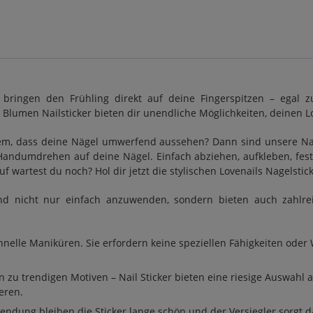
 bringen den Frühling direkt auf deine Fingerspitzen – egal z
Blumen Nailsticker bieten dir unendliche Möglichkeiten, deinen 
em, dass deine Nägel umwerfend aussehen? Dann sind unsere Nage
andumdrehen auf deine Nägel. Einfach abziehen, aufkleben, festdr
f wartest du noch? Hol dir jetzt die stylischen Lovenails Nagelsti
ind nicht nur einfach anzuwenden, sondern bieten auch zahlre
schnelle Maniküren. Sie erfordern keine speziellen Fähigkeiten ode
 zu trendigen Motiven – Nail Sticker bieten eine riesige Auswahl 
eren.
endung bleiben die Sticker lange schön und der Versiegler sorgt da