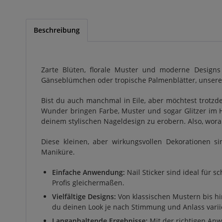
Beschreibung
Zarte Blüten, florale Muster und moderne Designs
Gänseblümchen oder tropische Palmenblätter, unsere 
Bist du auch manchmal in Eile, aber möchtest trotzd
Wunder bringen Farbe, Muster und sogar Glitzer im H
deinem stylischen Nageldesign zu erobern. Also, worau
Diese kleinen, aber wirkungsvollen Dekorationen s
Maniküre.
Einfache Anwendung:
Nail Sticker sind ideal für 
Profis gleichermaßen.
Vielfältige Designs:
Von klassischen Mustern bis hin
du deinen Look je nach Stimmung und Anlass varii
Langanhaltende Ergebnisse:
Mit der richtigen Anw