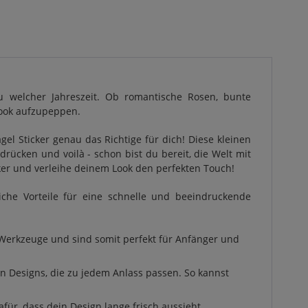
u welcher Jahreszeit. Ob romantische Rosen, bunte
Look aufzupeppen.
l Sticker genau das Richtige für dich! Diese kleinen
ücken und voilà - schon bist du bereit, die Welt mit
cker und verleihe deinem Look den perfekten Touch!
iche Vorteile für eine schnelle und beeindruckende
r Werkzeuge und sind somit perfekt für Anfänger und
an Designs, die zu jedem Anlass passen. So kannst
für, dass dein Design lange frisch aussieht.