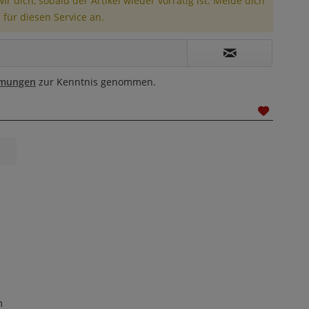
r dich, sobald der Artikel wieder vorrätig ist. Melde dich
 für diesen Service an.
mmungen
zur Kenntnis genommen.
m