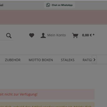
Gel
Mein Konto
0,00 € *
ZUBEHÖR
MOTTO BOXEN
STALEKS
RATGEBER

eit nicht zur Verfügung!