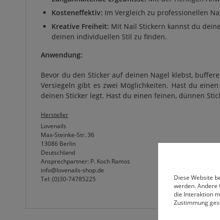
Kosteneffektiv:
Im Vergleich zu professionellen Na
Kreative Freiheit:
Mit Nail Stickern kannst du dein
deinen individuellen Stil zu finden.
Anwendung:
Bevor du den Sticker auf deinen Nagel klebst, buffere
Versiegeln gibt es zwei Möglichkeiten. Hast du einen
deinen Sticker legt. Hast du einen feinen, dünnen Stic
Hersteller
Lovenails
Max-Steinke-Str. 36
13086 Berlin
Deutschland
Ansprechpartner: P. Koch Ramos
info@lovenails-shop.de
Diese Website be
Tel: (0)30-74785225
werden. Andere 
die Interaktion 
Zustimmung ges