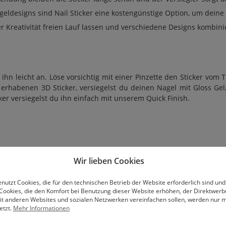
geldesigns sind Nail Sticker eine kostengünstige Option, um dein
er Kreativität freien Lauf lassen und verschiedene Designs kombi
 ihn leicht an. Löse vorsichtig mit einer Pinzette den Sticker vo
 erhabenen 3D Sticker, versiegelst du deinen Nagel mit Gloss Ge
ker versiegelst du ihn einfach mit unserem Quick Finish.
Wir lieben Cookies
nutzt Cookies, die für den technischen Betrieb der Website erforderlich sind und
Cookies, die den Komfort bei Benutzung dieser Website erhöhen, der Direktwer
mit anderen Websites und sozialen Netzwerken vereinfachen sollen, werden nur mi
etzt.
Mehr Informationen