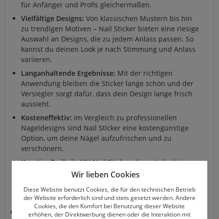
für Anfänger und Profis gleichermaßen.
Vielfältige Designs:
Von klassischen Mustern bis hin
zu trendigen Motiven – Nail Sticker bieten eine riesige
Auswahl an Designs, die zu jedem Anlass passen. So
kannst du deinen Look je nach Stimmung und Anlass
variieren.
Langanhaltende Ergebnisse:
Mit der richtigen
Anwendung bleiben die Sticker lange schön und der
Versiegler sorgt dafür, dass dein Design lange frisch
aussieht.
Kosteneffektiv:
Im Vergleich zu professionellen
Nageldesigns sind Nail Sticker eine kostengünstige
Option, um deine Nägel aufzufrischen und zu
verschönern.
Kreative Freiheit:
Mit Nail Stickern kannst du deiner
Kreativität freien Lauf lassen und verschiedene
Wir lieben Cookies
Designs kombinieren. Experimentiere mit Farben und
Diese Website benutzt Cookies, die für den technischen Betrieb
Mustern, um deinen individuellen Stil zu finden.
der Website erforderlich sind und stets gesetzt werden. Andere
Cookies, die den Komfort bei Benutzung dieser Website
Anwendung:
erhöhen, der Direktwerbung dienen oder die Interaktion mit