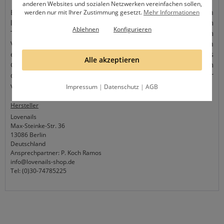
anderen Websites und sozialen Netzwerken vereinfachen sollen,
Bevor du den Sticker auf deinen Nagel klebst, buffere ihn
werden nur mit Ihrer Zustimmung gesetzt.
Mehr Informationen
leicht an. Löse vorsichtig mit einer Pinzette den Sticker vom
Ablehnen
Konfigurieren
Trägerpapier und platziere ihn auf deinem Nagel. Zum
Versiegeln gibt es zwei Möglichkeiten. Hast du einen
erhabenen 3D Sticker, versiegelst du deinen Nagel mit Gloss
Alle akzeptieren
Gel, da es mit Schwitzschicht aushärtet und sich gut um
deinen Sticker legt. Hast du einen feinen, dünnen Sticker
versiegelst du ihn einfach mit unserem Quick Finish.
Impressum
|
Datenschutz
|
AGB
Hersteller
Lovenails
Max-Steinke-Str. 36
13086 Berlin
Deutschland
Ansprechpartner: P. Koch Ramos
info@lovenails-shop.de
Tel: (0)30-74785225