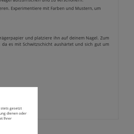
nieren. Experimentiere mit Farben und Mustern, um
m Trägerpapier und platziere ihn auf deinem Nagel. Zum
l, da es mit Schwitzschicht aushärtet und sich gut um
 stets gesetzt
bung dienen oder
t Ihrer