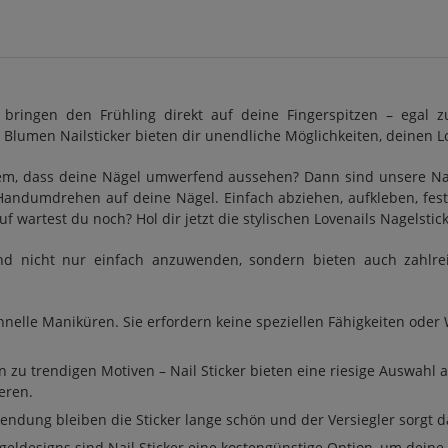
 bringen den Frühling direkt auf deine Fingerspitzen – egal z
Blumen Nailsticker bieten dir unendliche Möglichkeiten, deinen 
em, dass deine Nägel umwerfend aussehen? Dann sind unsere Nage
andumdrehen auf deine Nägel. Einfach abziehen, aufkleben, festdr
f wartest du noch? Hol dir jetzt die stylischen Lovenails Nagelsti
ind nicht nur einfach anzuwenden, sondern bieten auch zahlre
schnelle Maniküren. Sie erfordern keine speziellen Fähigkeiten ode
 zu trendigen Motiven – Nail Sticker bieten eine riesige Auswahl 
eren.
endung bleiben die Sticker lange schön und der Versiegler sorgt da
geldesigns sind Nail Sticker eine kostengünstige Option, um dein