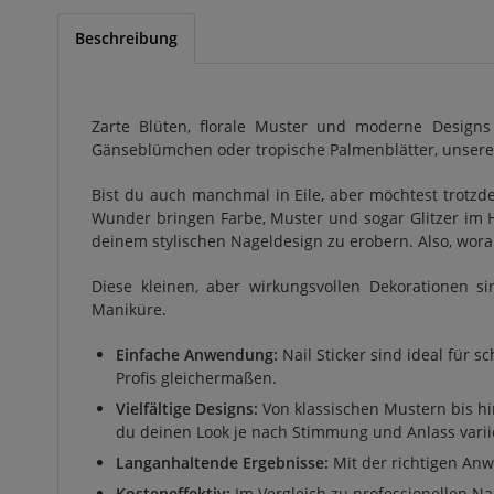
Beschreibung
Zarte Blüten, florale Muster und moderne Designs
Gänseblümchen oder tropische Palmenblätter, unsere 
Bist du auch manchmal in Eile, aber möchtest trotzd
Wunder bringen Farbe, Muster und sogar Glitzer im H
deinem stylischen Nageldesign zu erobern. Also, worau
Diese kleinen, aber wirkungsvollen Dekorationen s
Maniküre.
Einfache Anwendung:
Nail Sticker sind ideal für 
Profis gleichermaßen.
Vielfältige Designs:
Von klassischen Mustern bis hin
du deinen Look je nach Stimmung und Anlass varii
Langanhaltende Ergebnisse:
Mit der richtigen Anw
Kosteneffektiv:
Im Vergleich zu professionellen Na