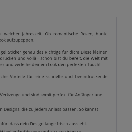
u welcher Jahreszeit. Ob romantische Rosen, bunte
Look aufzupeppen.
l Sticker genau das Richtige für dich! Diese kleinen
ücken und voilà - schon bist du bereit, die Welt mit
cker und verleihe deinem Look den perfekten Touch!
iche Vorteile für eine schnelle und beeindruckende
r Werkzeuge und sind somit perfekt für Anfänger und
an Designs, die zu jedem Anlass passen. So kannst
für, dass dein Design lange frisch aussieht.
e Nägel aufzufrischen und zu verschönern.