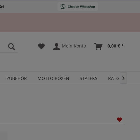
Gel
Mein Konto
0,00 € *
ZUBEHÖR
MOTTO BOXEN
STALEKS
RATGEBER
