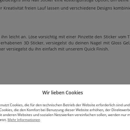
er Kreativität freien Lauf lassen und verschiedene Designs kombi
 ihn leicht an. Löse vorsichtig mit einer Pinzette den Sticker vo
 erhabenen 3D Sticker, versiegelst du deinen Nagel mit Gloss Ge
ker versiegelst du ihn einfach mit unserem Quick Finish.
Wir lieben Cookies
nutzt Cookies, die für den technischen Betrieb der Website erforderlich sind und
Cookies, die den Komfort bei Benutzung dieser Website erhöhen, der Direktwer
mit anderen Websites und sozialen Netzwerken vereinfachen sollen, werden nur mi
etzt.
Mehr Informationen