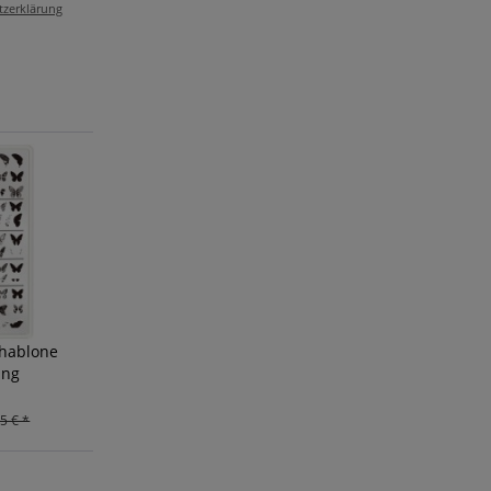
tzerklärung
chablone
ing
5 € *