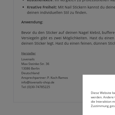
Kreative Freiheit:
Mit Nail Stickern kannst du dein
deinen individuellen Stil zu finden.
Anwendung:
Bevor du den Sticker auf deinen Nagel klebst, buffere
Versiegeln gibt es zwei Möglichkeiten. Hast du einen
deinen Sticker legt. Hast du einen feinen, dünnen Stic
Hersteller
Lovenails
Max-Steinke-Str. 36
13086 Berlin
Deutschland
Ansprechpartner: P. Koch Ramos
info@lovenails-shop.de
Tel: (0)30-74785225
Diese Website be
werden. Andere 
die Interaktion 
Zustimmung ges