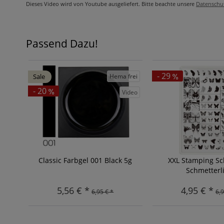
Dieses Video wird von Youtube ausgeliefert. Bitte beachte unsere
Datenschu
Passend Dazu!
- 29
Hema frei
Sale
- 20
Video
Classic Farbgel 001 Black 5g
XXL Stamping S
Schmetterl
5,56 € *
4,95 € *
6,95 € *
6,9