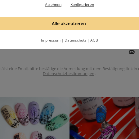
Ablehnen
Konfigurieren
Alle akzeptieren
Abonniere unseren Newsletter
Impressum
|
Datenschutz
|
AGB
hälst eine Email, bitte bestätige die Anmeldung mit dem Bestätigungslink in
Datenschutzbestimmungen
.