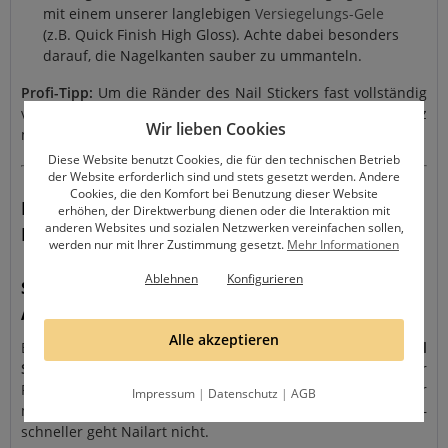
mit einem unserer langlebigen
Versiegelungs-Gele
(z.B. Quick Finish High Gloss). Achte dabei besonders
darauf, die Nagelkanten sauber zu ummanteln.
Profi-Tipp:
Um die Ränder des Nail Stickers fast vollständig
verschwinden zu lassen, versiegel deine Farbe vorher kurz
Wir lieben Cookies
mit einem Versiegelungsgel.
Diese Website benutzt Cookies, die für den technischen Betrieb
der Website erforderlich sind und stets gesetzt werden. Andere
Cookies, die den Komfort bei Benutzung dieser Website
FAQ – Häufig gestellte Fragen zu unseren
erhöhen, der Direktwerbung dienen oder die Interaktion mit
anderen Websites und sozialen Netzwerken vereinfachen sollen,
Nail Stickern
werden nur mit Ihrer Zustimmung gesetzt.
Mehr Informationen
Ablehnen
Konfigurieren
Sind die Nail Sticker selbstklebend oder Wasser-
Aufkleber (Water Decals)?
Alle akzeptieren
Bei dieser Serie handelt es sich um
selbstklebende Nail
Sticker
. Du benötigst kein Wasser! Einfach mit einer
Pinzette vom Bogen abziehen, auf den abgecleanerten oder
Impressum
|
Datenschutz
|
AGB
mattierten Nagel kleben, andrücken und versiegeln –
schneller geht Nailart nicht.