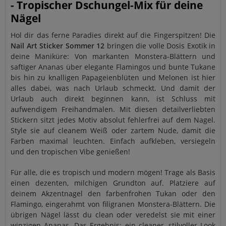
- Tropischer Dschungel-Mix für deine
Nägel
Hol dir das ferne Paradies direkt auf die Fingerspitzen! Die
Nail Art Sticker Sommer 12
bringen die volle Dosis Exotik in
deine Maniküre: Von markanten Monstera-Blättern und
saftiger Ananas über elegante Flamingos und bunte Tukane
bis hin zu knalligen Papageienblüten und Melonen ist hier
alles dabei, was nach Urlaub schmeckt. Und damit der
Urlaub auch direkt beginnen kann, ist Schluss mit
aufwendigem Freihandmalen. Mit diesen detailverliebten
Stickern sitzt jedes Motiv absolut fehlerfrei auf dem Nagel.
Style sie auf cleanem Weiß oder zartem Nude, damit die
Farben maximal leuchten. Einfach aufkleben, versiegeln
und den tropischen Vibe genießen!
Für alle, die es tropisch und modern mögen! Trage als Basis
einen dezenten, milchigen Grundton auf. Platziere auf
deinem Akzentnagel den farbenfrohen Tukan oder den
Flamingo, eingerahmt von filigranen Monstera-Blättern. Die
übrigen Nägel lässt du clean oder veredelst sie mit einer
winzigen Ananas. Das Ergebnis: ein cleaner, stilvoller Look