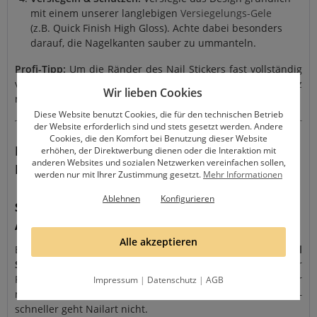
mit einem unserer langlebigen
Versiegelungs-Gele
(z.B. Quick Finish High Gloss). Achte dabei besonders
darauf, die Nagelkanten sauber zu ummanteln.
Profi-Tipp:
Um die Ränder des Nail Stickers fast vollständig
verschwinden zu lassen, versiegel deine Farbe vorher kurz
Wir lieben Cookies
mit einem Versiegelungsgel.
Diese Website benutzt Cookies, die für den technischen Betrieb
der Website erforderlich sind und stets gesetzt werden. Andere
Cookies, die den Komfort bei Benutzung dieser Website
FAQ – Häufig gestellte Fragen zu unseren
erhöhen, der Direktwerbung dienen oder die Interaktion mit
anderen Websites und sozialen Netzwerken vereinfachen sollen,
Nail Stickern
werden nur mit Ihrer Zustimmung gesetzt.
Mehr Informationen
Ablehnen
Konfigurieren
Sind die Nail Sticker selbstklebend oder Wasser-
Aufkleber (Water Decals)?
Alle akzeptieren
Bei dieser Serie handelt es sich um
selbstklebende Nail
Sticker
. Du benötigst kein Wasser! Einfach mit einer
Pinzette vom Bogen abziehen, auf den abgecleanerten oder
Impressum
|
Datenschutz
|
AGB
mattierten Nagel kleben, andrücken und versiegeln –
schneller geht Nailart nicht.