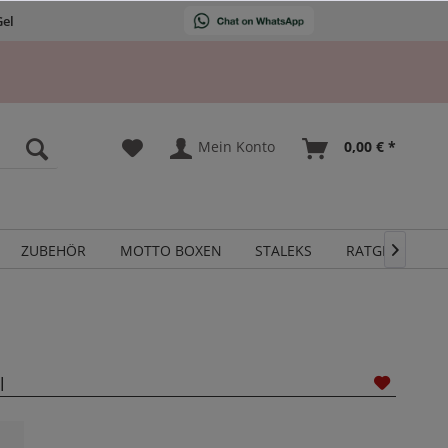
Gel
Mein Konto
0,00 € *
ZUBEHÖR
MOTTO BOXEN
STALEKS
RATGEBER

l