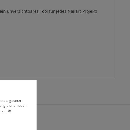
in unverzichtbares Tool für jedes Nailart-Projekt!
 stets gesetzt
bung dienen oder
t Ihrer