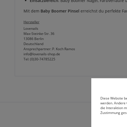
Einsatzbereich:
Baby Boomer Nägel, Farbverläufe 
Mit dem
Baby Boomer Pinsel
erreichst du perfekte Fa
Hersteller
Lovenails
Max-Steinke-Str. 36
13086 Berlin
Deutschland
Ansprechpartner: P. Koch Ramos
info@lovenails-shop.de
Tel: (0)30-74785225
Diese Website be
werden. Andere 
die Interaktion 
Zustimmung ges