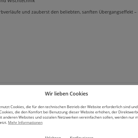
und Wischtechnik
rbverläufe und zauberst den beliebten, sanften Übergangseffekt – e
Wir lieben Cookies
nutzt Cookies, die für den technischen Betrieb der Website erforderlich sind und
Cookies, die den Komfort bei Benutzung dieser Website erhöhen, der Direktwer
mit anderen Websites und sozialen Netzwerken vereinfachen sollen, werden nur mi
etzt.
Mehr Informationen
Abonniere unseren Newsletter
Ablehnen
Konfigurieren