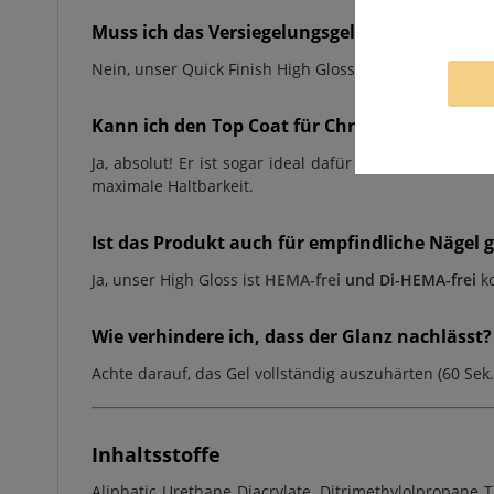
Muss ich das Versiegelungsgel nach dem Aush
Nein, unser Quick Finish High Gloss ist ein No-Wipe-P
Kann ich den Top Coat für Chrome-Pigmente 
Ja, absolut! Er ist sogar ideal dafür geeignet. Reib
maximale Haltbarkeit.
Ist das Produkt auch für empfindliche Nägel 
Ja, unser High Gloss ist
HEMA-frei
und Di-HEMA-frei
ko
Wie verhindere ich, dass der Glanz nachlässt?
Achte darauf, das Gel vollständig auszuhärten (60 Sek
Inhaltsstoffe
Aliphatic Urethane Diacrylate, Ditrimethylolpropane 