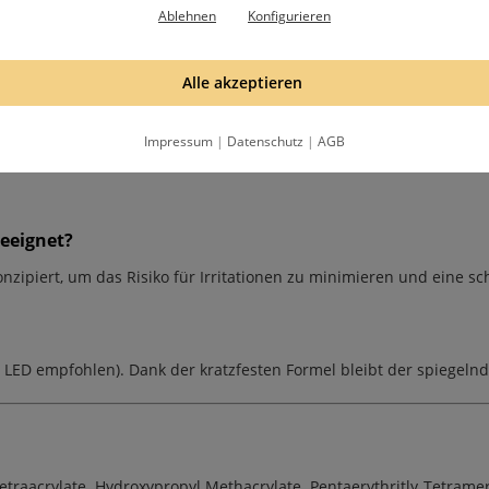
Ablehnen
Konfigurieren
ärten reinigen?
rodukt. Er härtet komplett ohne
Schwitzschicht
aus, sodass ein Abcl
Alle akzeptieren
nutzen?
Impressum
|
Datenschutz
|
AGB
e die Pigmente einfach direkt nach dem Aushärten in die warme Obe
geeignet?
nzipiert, um das Risiko für Irritationen zu minimieren und eine
. LED empfohlen). Dank der kratzfesten Formel bleibt der spiegelnd
Tetraacrylate, Hydroxypropyl Methacrylate, Pentaerythritly Tetram