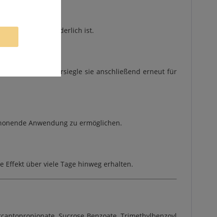
eanern nicht erforderlich ist.
rfläche ein und versiegle sie anschließend erneut für
 schonende Anwendung zu ermöglichen.
e Effekt über viele Tage hinweg erhalten.
ercaptopropionate, Sucrose Benzoate, Trimethylbenzoyl