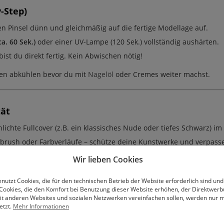
-Step)
en Pinsel dünn und gleichmäßig auf die fertige Modellage auf.
a. 60 Sek.)
oder einer UV-Lampe (120 Sek.) vollständig aushärten.
ist du direkt fertig. Kein Abwischen nötig!
ten abkühlen bevor du mit
Nagelöl
oder Cremes weiter machst.
tät
lichte Fullcover (z.B. ein klassisches Nude oder tiefes Schwarz) 
brush oder Farbverläufe – schütze deine Kunstwerke und verpasse 
Wir lieben Cookies
el zuerst matt mit unserem
Top Coat Extra Matt
und ziehe dann mit 
nutzt Cookies, die für den technischen Betrieb der Website erforderlich sind und
Cookies, die den Komfort bei Benutzung dieser Website erhöhen, der Direktwer
mit anderen Websites und sozialen Netzwerken vereinfachen sollen, werden nur mi
etzt.
Mehr Informationen
h High Gloss