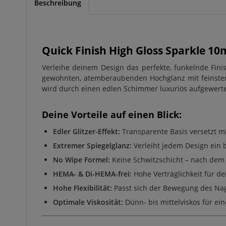
Beschreibung
Quick Finish High Gloss Sparkle 10
Verleihe deinem Design das perfekte, funkelnde Fin
gewohnten, atemberaubenden Hochglanz mit feinstem, s
wird durch einen edlen Schimmer luxuriös aufgewerte
Deine Vorteile auf einen Blick:
Edler Glitzer-Effekt:
Transparente Basis versetzt mit
Extremer Spiegelglanz:
Verleiht jedem Design ein b
No Wipe Formel:
Keine Schwitzschicht – nach dem 
HEMA- & Di-HEMA-frei:
Hohe Verträglichkeit für de
Hohe Flexibilität:
Passt sich der Bewegung des Nage
Optimale Viskosität:
Dünn- bis mittelviskos für ein