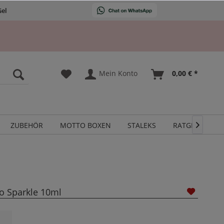
Gel
Mein Konto
0,00 € *
ZUBEHÖR
MOTTO BOXEN
STALEKS
RATGEBER

ro Sparkle 10ml