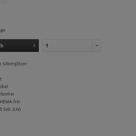
age
rb
 Silberglitzer
t
ibel
fenfrei
HEMA-frei
0 Sek. (UV)