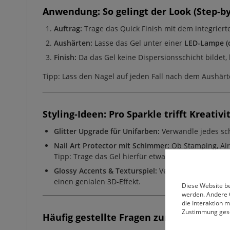
Anwendung: So gelingt der Look (Step-by
Auftrag:
Trage das Quick Finish mit dem integriert
Aushärten:
Lasse das Gel unter einer
LED-Lampe (c
Finish:
Da das Gel keine Dispersionsschicht bildet, b
Tipp: Lass den Nagel auf jeden Fall nach dem Aushär
Styling-Ideen: Pro Sparkle trifft Kreativi
Glitter Upgrade für Unifarben:
Verwandle jedes sch
Nail Art Protector mit Schimmer:
Ob Stamping, Air
Tipp: Trage das Gel hierfür etwas großzügiger auf.
Glossy Accents & Texturspiel:
Versiegle deine Näg
einen genialen 3D-Effekt.
Diese Website be
werden. Andere 
die Interaktion 
Zustimmung ges
Häufig gestellte Fragen zum Quick Finis