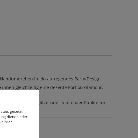
im Handumdrehen in ein aufregendes Party-Design.
ihnen gleichzeitig eine dezente Portion Glamour.
dem Pro Sparkle glitzernde Linien oder Punkte für
 stets gesetzt
bung dienen oder
t Ihrer