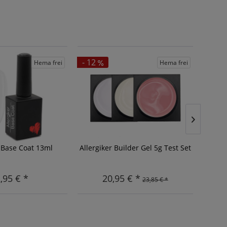
- 12
Hema frei
Hema frei
r Base Coat 13ml
Allergiker Builder Gel 5g Test Set
All
,95 € *
20,95 € *
23,85 € *