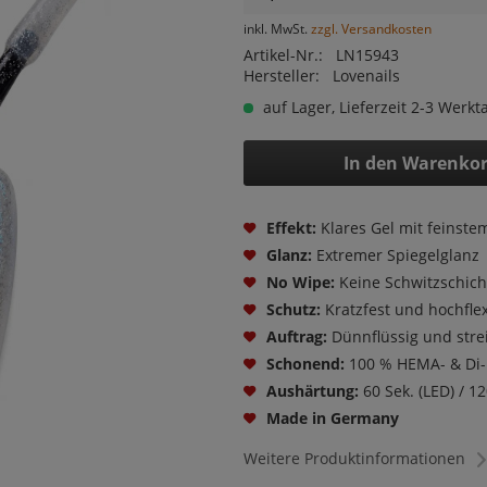
inkl. MwSt.
zzgl. Versandkosten
Artikel-Nr.:
LN15943
Hersteller:
Lovenails
auf Lager, Lieferzeit 2-3 Werkt
In den
Warenko
Effekt:
Klares Gel mit feinstem
Glanz:
Extremer Spiegelglanz
No Wipe:
Keine Schwitzschich
Schutz:
Kratzfest und hochflex
Auftrag:
Dünnflüssig und strei
Schonend:
100 % HEMA- & Di-
Aushärtung:
60 Sek. (LED) / 12
Made in Germany
Weitere Produktinformationen