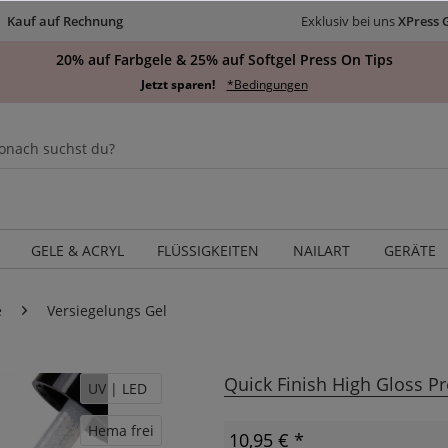
Kauf auf Rechnung
Exklusiv bei uns
XPress 
20% auf Farbgele & 25% auf Softgel Press On Tips
Jetzt sparen!
*Bedingungen
GELE & ACRYL
FLÜSSIGKEITEN
NAILART
GERÄTE
e
Versiegelungs Gel
Quick Finish High Gloss P
UV | LED
Hema frei
10,95 € *