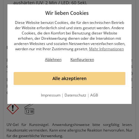
aushärten (UV: 2 Min / LED: 60 Sek).
Wir lieben Cookies
Zweite Schicht für mehr Stabilität auftragen, erneut
aushärten.
Diese Website benutzt Cookies, die für den technischen Betrieb
der Website erforderlich sind und stets gesetzt werden. Andere
Cookies, die den Komfort bei Benutzung dieser Website
Mit Farbe oder
UV/LED Top Coat
versiegeln.
erhöhen, der Direktwerbung dienen oder die Interaktion mit
anderen Websites und sozialen Netzwerken vereinfachen sollen,
Inhaltsstoffe:
werden nur mit Ihrer Zustimmung gesetzt.
Mehr Informationen
Ablehnen
Konfigurieren
Polyether Urethane Methacrylate, Urethaneacrylate
Oligomer, Hydroxypropyl Methacrylate, PEG-3
Trimethylolpropane Triacrylate, Bis(methacryloyloxyethyl)
Alle akzeptieren
Phosphate, Silica, Ethyl Trimethylbenzoyl
Phenylphosphinate, p-Hydroxyanisole, +/- CI 77891, CI 77491,
CI 77742, CI 77499, CI 60725, CI 77492.
Impressum
|
Datenschutz
|
AGB
UV-Gel für Kunstnägel. Anwendungshinweise bitte sorgfältig lesen.
Hautkontakt vermeiden. Kann eine allergische Reaktion hervorrufen. Nur
für die gewerbliche Verwendung.