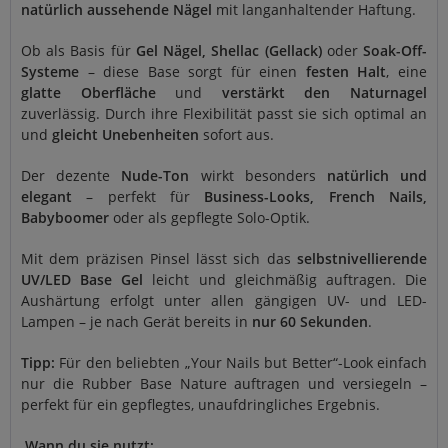
natürlich aussehende Nägel
mit langanhaltender Haftung.
Ob als Basis für
Gel Nägel, Shellac (Gellack)
oder
Soak-Off-
Systeme
– diese Base sorgt für einen
festen Halt
, eine
glatte Oberfläche
und
verstärkt den Naturnagel
zuverlässig. Durch ihre Flexibilität passt sie sich optimal an
und
gleicht Unebenheiten
sofort aus.
Der dezente
Nude-Ton
wirkt besonders
natürlich und
elegant
– perfekt für
Business-Looks, French Nails,
Babyboomer
oder als gepflegte Solo-Optik.
Mit dem präzisen Pinsel lässt sich das
selbstnivellierende
UV/LED Base Gel
leicht und gleichmäßig auftragen. Die
Aushärtung erfolgt unter allen gängigen UV- und LED-
Lampen – je nach Gerät bereits in
nur 60 Sekunden
.
Tipp:
Für den beliebten „Your Nails but Better“-Look einfach
nur die Rubber Base Nature auftragen und versiegeln –
perfekt für ein gepflegtes, unaufdringliches Ergebnis.
Wann du sie nutzt: