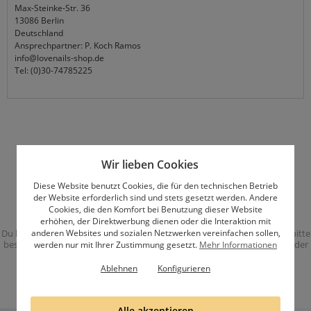
Max-Steinke-Str. 36
13086 Berlin
Deutschland
Ansprechpartner: P. Koch Ramos
info@lovenails-shop.de
Tel: (0)30-74785225
Abonniere unseren Newsletter
Wir lieben Cookies
Diese Website benutzt Cookies, die für den technischen Betrieb
der Website erforderlich sind und stets gesetzt werden. Andere
Cookies, die den Komfort bei Benutzung dieser Website
erhöhen, der Direktwerbung dienen oder die Interaktion mit
anderen Websites und sozialen Netzwerken vereinfachen sollen,
Du kannst den Newsletter jederzeit abbestellen. Du erhälst eine Email, bitte
bestätige die Anmeldung mit dem Bestätigungslink in dieser Email. Mit der
werden nur mit Ihrer Zustimmung gesetzt.
Mehr Informationen
Anmeldung akzeptierst Du unsere
Datenschutzbestimmungen
.
Ablehnen
Konfigurieren
Alle akzeptieren