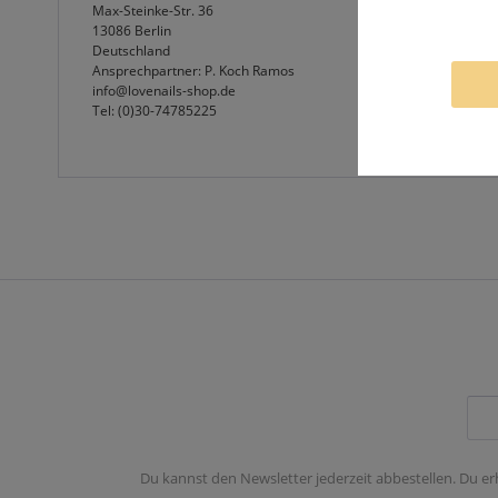
Max-Steinke-Str. 36
13086 Berlin
Deutschland
Ansprechpartner: P. Koch Ramos
info@lovenails-shop.de
Tel: (0)30-74785225
Du kannst den Newsletter jederzeit abbestellen. Du er