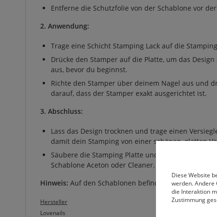
Entferne die Schutzfolie von der Schablone vor d
2. Anwendung:
Trage eine Schicht Stamping Lack auf die Stamping
Drücke den Stamper auf die Platte, um das Desig
aus, bevor du beginnst.
Richte den Stamper über deinem Nagel aus und drüc
darauf, dass der Stamper exakt ausgerichtet ist.
3. Abschluss:
Lass das Design trocknen und trage einen Versiegle
damit dein Stamping von einer schönen, glatten Ve
Säubere die Stamping Platte und den Stempel nach
Schablone Aceton oder Cleaner.
Diese Website be
Hinweis:
Auf den Schablonen befindet sich eine Schutz
werden. Andere 
die Interaktion 
Zustimmung ges
Hersteller
Lovenails