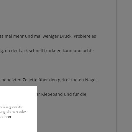
es mal mehr und mal weniger Druck. Probiere es
g, da der Lack schnell trocknen kann und achte
r benetzten Zellette über den getrockneten Nagel,
ine Fusselrolle oder Klebeband und für die
 stets gesetzt
bung dienen oder
t Ihrer