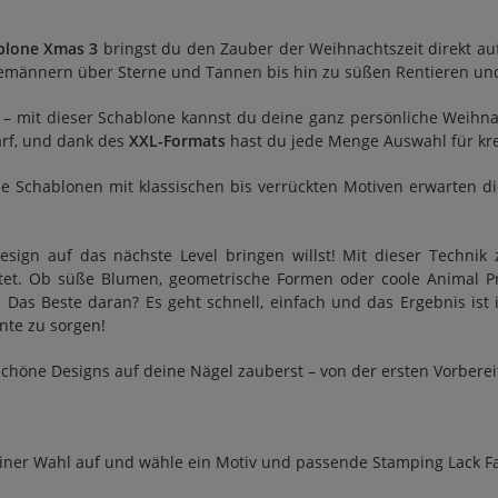
blone Xmas 3
bringst du den Zauber der Weihnachtszeit direkt auf 
emännern über Sterne und Tannen bis hin zu süßen Rentieren un
n – mit dieser Schablone kannst du deine ganz persönliche Weih
arf, und dank des
XXL-Formats
hast du jede Menge Auswahl für kre
ene Schablonen mit klassischen bis verrückten Motiven erwarten 
sign auf das nächste Level bringen willst! Mit dieser Technik
itet. Ob süße Blumen, geometrische Formen oder coole Animal Pr
t. Das Beste daran? Es geht schnell, einfach und das Ergebnis is
nte zu sorgen!
schöne Designs auf deine Nägel zauberst – von der ersten Vorbere
einer Wahl auf und wähle ein Motiv und passende Stamping Lack Fa