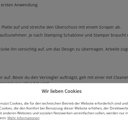
er ersten Anwendung.
 Platte auf und streiche den Überschuss mit einem Scraper ab.
n aufzunehmen. Je nach Stamping Schablone und Stamper braucht 
ke ihn vorsichtig auf, um das Design zu übertragen. Arbeite zügi
r auf. Bevor du den Versiegler aufträgst, geh mit einer mit Cleane
rsiegelung vollendet wird.
Wir lieben Cookies
 der Anwendung. Hierfür eignet sich für den Stamper am besten e
nutzt Cookies, die für den technischen Betrieb der Website erforderlich sind und
folie, diese vor Gebrauch entfernen.
Cookies, die den Komfort bei Benutzung dieser Website erhöhen, der Direktwer
mit anderen Websites und sozialen Netzwerken vereinfachen sollen, werden nur mi
etzt.
Mehr Informationen