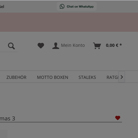
Gel
Mein Konto
0,00 € *
ZUBEHÖR
MOTTO BOXEN
STALEKS
RATGEBER

Xmas 3