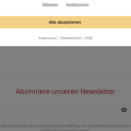
Ablehnen
Konfigurieren
Alle akzeptieren
Impressum
|
Datenschutz
|
AGB
Abonniere unseren Newsletter
hälst eine Email, bitte bestätige die Anmeldung mit dem Bestätigungslink in
Datenschutzbestimmungen
.