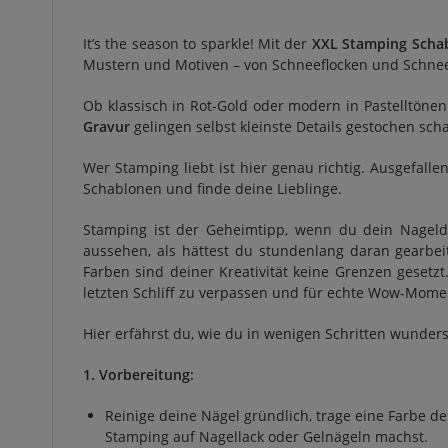
It’s the season to sparkle! Mit der
XXL Stamping Scha
Mustern und Motiven – von Schneeflocken und Schne
Ob klassisch in Rot-Gold oder modern in Pastelltöne
Gravur
gelingen selbst kleinste Details gestochen sch
Wer Stamping liebt ist hier genau richtig. Ausgefall
Schablonen und finde deine Lieblinge.
Stamping ist der Geheimtipp, wenn du dein Nagelde
aussehen, als hättest du stundenlang daran gearbe
Farben sind deiner Kreativität keine Grenzen gesetz
letzten Schliff zu verpassen und für echte Wow-Mome
Hier erfährst du, wie du in wenigen Schritten wunder
1. Vorbereitung:
Reinige deine Nägel gründlich, trage eine Farbe d
Stamping auf Nagellack oder Gelnägeln machst.