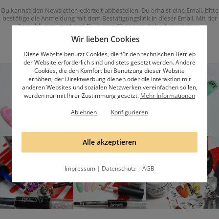
Du kannst den Newsletter jederzeit abbestellen. Du erhälst eine Email, bitte
bestätige die Anmeldung mit dem Bestätigungslink in dieser Email. Mit der
Anmeldung akzeptierst Du unsere
Datenschutzbestimmungen
.
Wir lieben Cookies
Diese Website benutzt Cookies, die für den technischen Betrieb
der Website erforderlich sind und stets gesetzt werden. Andere
Cookies, die den Komfort bei Benutzung dieser Website
erhöhen, der Direktwerbung dienen oder die Interaktion mit
anderen Websites und sozialen Netzwerken vereinfachen sollen,
werden nur mit Ihrer Zustimmung gesetzt.
Mehr Informationen
Ablehnen
Konfigurieren
Alle akzeptieren
Impressum
|
Datenschutz
|
AGB