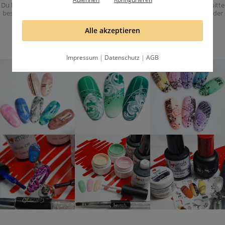
Du kannst den Newsletter jederzeit abbestellen. Du erhälst eine Email, bitte
bestätige die Anmeldung mit dem Bestätigungslink in dieser Email. Mit der
Anmeldung akzeptierst Du unsere
Datenschutzbestimmungen
.
Alle akzeptieren
Impressum
|
Datenschutz
|
AGB