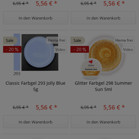
5,56 € *
5,56 € *
6,95 € *
6,95 € *
In den
Warenkorb
In den
Warenkorb
Hema frei
Hema frei
Sale
Sale
- 20
- 20
Video
Video
Classic Farbgel 293 Jolly Blue
Glitter Farbgel 298 Summer
5g
Sun 5ml
5,56 € *
5,56 € *
6,95 € *
6,95 € *
In den
Warenkorb
In den
Warenkorb