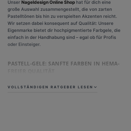
Unser
Nageldesign Online Shop
hat für dich eine
große Auswahl zusammengestellt, die von zarten
Pastelltönen bis hin zu verspielten Akzenten reicht.
Wir setzen dabei konsequent auf Qualität: Unsere
Eigenmarke bietet dir hochpigmentierte Farbgele, die
einfach in der Handhabung sind – egal ob für Profis
oder Einsteiger.
PASTELL-GELE: SANFTE FARBEN IN HEMA-
FREIER QUALITÄT
Das Herzstück unserer Frühlings-Kollektion sind die
VOLLSTÄNDIGEN RATGEBER LESEN
Farbgele
in Pastell-Nuancen. Von softem Flieder bis
hin zu cremigem Mintgrün – diese Töne strahlen pure
Eleganz aus. Wie alle unsere Lovenails Gele sind auch
diese
HEMA-frei
, um dein Allergierisiko zu minimieren,
ohne bei der Deckkraft Kompromisse einzugehen. In
unseren
edlen Tiegeln
präsentiert, wird schon der