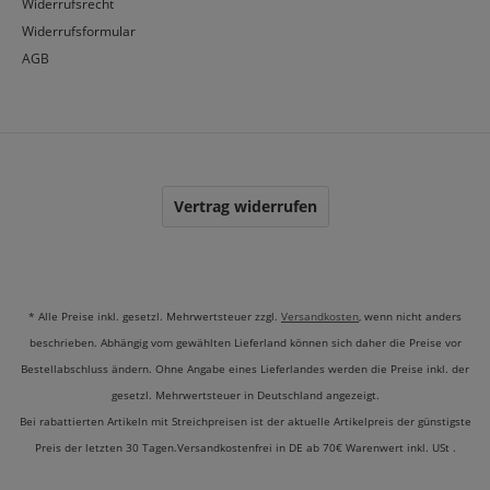
Widerrufsrecht
Widerrufsformular
AGB
FAQ – WISSEN FÜR DEN
FRÜHLING
WARUM SOLLTE ICH IM FRÜHLING
Vertrag widerrufen
HEMA-FREIE GELE NUTZEN?
Bei Lovenails steht deine Gesundheit im
Fokus. HEMA-freie Produkte minimieren das
Risiko für Hautirritationen massiv. Gerade bei
* Alle Preise inkl. gesetzl. Mehrwertsteuer zzgl.
Versandkosten
, wenn nicht anders
hellen Frühlingsfarben, die oft in mehreren
beschrieben. Abhängig vom gewählten Lieferland können sich daher die Preise vor
Schichten gearbeitet werden, bietet unsere
Bestellabschluss ändern. Ohne Angabe eines Lieferlandes werden die Preise inkl. der
Rezeptur maximale Sicherheit bei voller
gesetzl. Mehrwertsteuer in Deutschland angezeigt.
Farbkraft.
Bei rabattierten Artikeln mit Streichpreisen ist der aktuelle Artikelpreis der günstigste
Preis der letzten 30 Tagen.Versandkostenfrei in DE ab 70€ Warenwert inkl. USt .