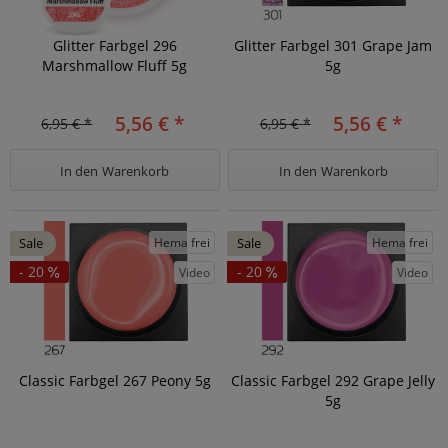
Glitter Farbgel 296
Glitter Farbgel 301 Grape Jam
Marshmallow Fluff 5g
5g
5,56 € *
5,56 € *
6,95 € *
6,95 € *
In den
Warenkorb
In den
Warenkorb
Hema frei
Hema frei
Sale
Sale
- 20
- 20
Video
Video
Classic Farbgel 267 Peony 5g
Classic Farbgel 292 Grape Jelly
5g