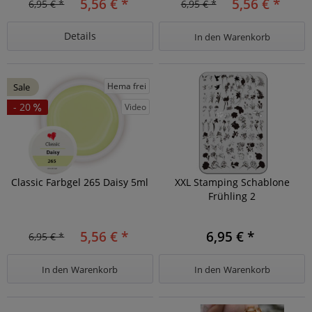
5,56 € *
5,56 € *
6,95 € *
6,95 € *
Details
In den
Warenkorb
Hema frei
Sale
- 20
Video
Classic Farbgel 265 Daisy 5ml
XXL Stamping Schablone
Frühling 2
5,56 € *
6,95 € *
6,95 € *
In den
Warenkorb
In den
Warenkorb