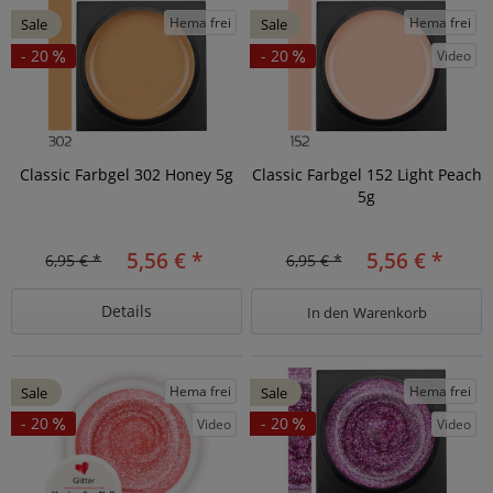
Hema frei
Hema frei
Sale
Sale
- 20
- 20
Video
Classic Farbgel 302 Honey 5g
Classic Farbgel 152 Light Peach
5g
5,56 € *
5,56 € *
6,95 € *
6,95 € *
Details
In den
Warenkorb
Hema frei
Hema frei
Sale
Sale
- 20
- 20
Video
Video