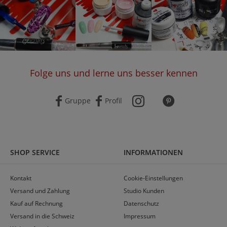
PROFI-TIPPS & WISSENSWERTES AUS DEM
LEXIKON
Ein perfektes Ergebnis erfordert nicht nur das richtige
Folge uns und lerne uns besser kennen
Material, sondern auch das nötige Know-how. Begriffe
wie die
Schwitzschicht
oder die richtige Viskosität
Gruppe
Profil
erklären wir dir detailliert in unserem
Nagel-Lexikon
.
Für den Frühling empfehlen wir besonders den Einsatz
von Matt-Versieglern, um den Pastellfarben ein
modernes, samtiges Finish zu verleihen.
SHOP SERVICE
INFORMATIONEN
Wir bei Lovenails glauben, dass hochwertiges Design
sicher und zugänglich sein sollte. Deshalb bieten wir
Kontakt
Cookie-Einstellungen
dir faire Preise und einen besonders
schnellen
Versand und Zahlung
Studio Kunden
Versand
, damit du direkt mit deinem neuen Zubehör
Kauf auf Rechnung
Datenschutz
loslegen kannst.
Versand in die Schweiz
Impressum