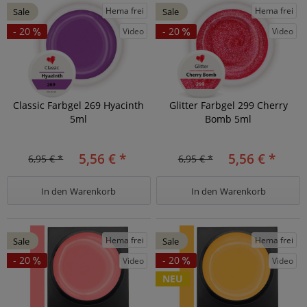
Hema frei
Hema frei
Sale
Sale
- 20
- 20
Video
Video
Classic Farbgel 269 Hyacinth
Glitter Farbgel 299 Cherry
5ml
Bomb 5ml
5,56 € *
5,56 € *
6,95 € *
6,95 € *
In den
Warenkorb
In den
Warenkorb
Hema frei
Hema frei
Sale
Sale
- 20
- 20
Video
Video
NEU