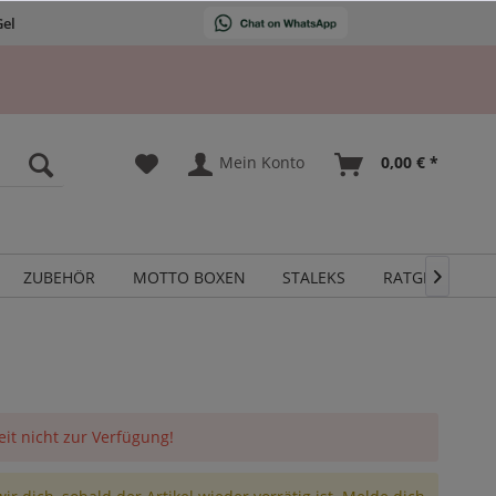
Gel
Mein Konto
0,00 € *
ZUBEHÖR
MOTTO BOXEN
STALEKS
RATGEBER

eit nicht zur Verfügung!