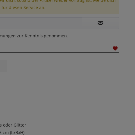
r dich, sobald der Artikel wieder vorrätig ist. Melde dich
 für diesen Service an.
mmungen
zur Kenntnis genommen.
s oder Glitter
,5 cm (LxBxH)