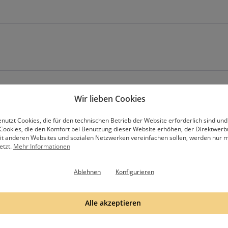
Abonniere unseren Newsletter
Wir lieben Cookies
nutzt Cookies, die für den technischen Betrieb der Website erforderlich sind und
Cookies, die den Komfort bei Benutzung dieser Website erhöhen, der Direktwer
mit anderen Websites und sozialen Netzwerken vereinfachen sollen, werden nur mi
etzt.
Mehr Informationen
hälst eine Email, bitte bestätige die Anmeldung mit dem Bestätigungslink in
Datenschutzbestimmungen
.
Ablehnen
Konfigurieren
Alle akzeptieren