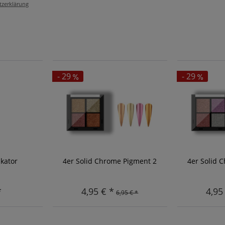
tzerklärung
- 29
- 29
kator
4er Solid Chrome Pigment 2
4er Solid 
*
4,95 € *
4,95
6,95 € *