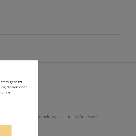
 stets gesetzt
bung dienen oder
t Ihrer
 dieser Email. Mit der Anmeldung akzeptierst Du unsere