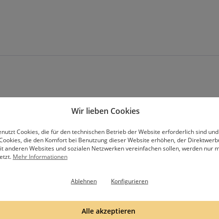
Wir lieben Cookies
Abonniere unseren Newsletter
nutzt Cookies, die für den technischen Betrieb der Website erforderlich sind und
Cookies, die den Komfort bei Benutzung dieser Website erhöhen, der Direktwer
mit anderen Websites und sozialen Netzwerken vereinfachen sollen, werden nur mi
etzt.
Mehr Informationen
Ablehnen
Konfigurieren
hälst eine Email, bitte bestätige die Anmeldung mit dem Bestätigungslink in
Datenschutzbestimmungen
.
Alle akzeptieren