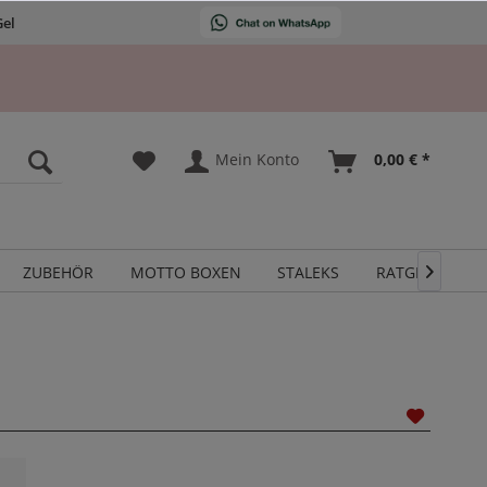
Gel
Mein Konto
0,00 € *
ZUBEHÖR
MOTTO BOXEN
STALEKS
RATGEBER
