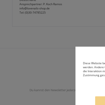
Ansprechpartner: P. Koch Ramos
info@lovenails-shop.de
Tel: (0)30-74785225
Diese Website be
werden. Andere 
die Interaktion 
Zustimmung ges
Du kannst den Newsletter jederzeit abbestellen. Du er