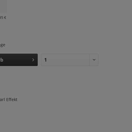
95 €
age
rb
rl Effekt