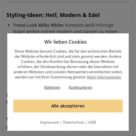
Styling-Ideen: Hell, Modern & Edel
Trend-Look Milky White:
Komplett weiß-milchige
Nägel wirken extrem modern und passen zu jedem
Outfit.
Wir lieben Cookies
Ombré-Variationen:
Kombiniere das Weiß mit
Diese Website benutzt Cookies, die für den technischen Betrieb
verschiedenen Pastelltönen für sommerliche Verläufe.
der Website erforderlich sind und stets gesetzt werden. Andere
Hochzeits-Nägel:
Die sanfte Optik ist die erste Wahl
Cookies, die den Komfort bei Benutzung dieser Website
erhöhen, der Direktwerbung dienen oder die Interaktion mit
für Bräute, die ein natürliches und dennoch festliches
anderen Websites und sozialen Netzwerken vereinfachen sollen,
Design wünschen.
werden nur mit Ihrer Zustimmung gesetzt.
Mehr Informationen
Ablehnen
Konfigurieren
FAQ – Häufig gestellte Fragen zum Milky
White Allergiker Gel
Alle akzeptieren
Warum ist dieses Weiß besser für Babyboomer als
Impressum
|
Datenschutz
|
AGB
normales French-Gel?