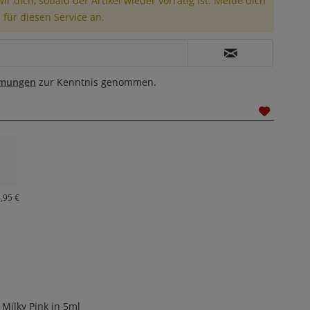
r dich, sobald der Artikel wieder vorrätig ist. Melde dich
 für diesen Service an.
mmungen
zur Kenntnis genommen.
4,95 €
 Milky Pink in 5ml