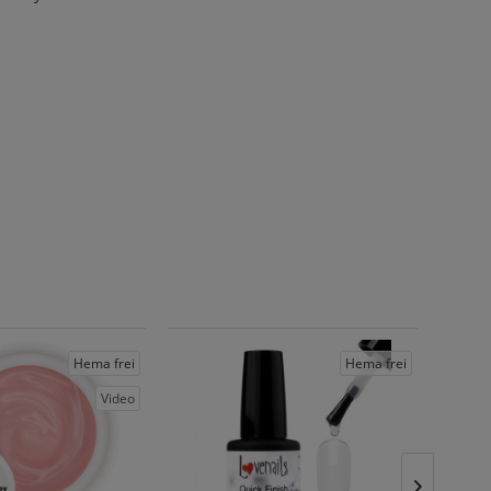
Hema frei
Hema frei
Sale
- 20
Video