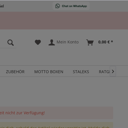
Gel
Mein Konto
0,00 € *
ZUBEHÖR
MOTTO BOXEN
STALEKS
RATGEBER

eit nicht zur Verfügung!