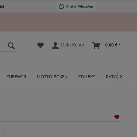
Gel
Mein Konto
0,00 € *
ZUBEHÖR
MOTTO BOXEN
STALEKS
RATGEBER
