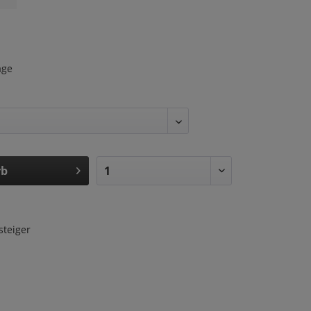
age
rb
steiger