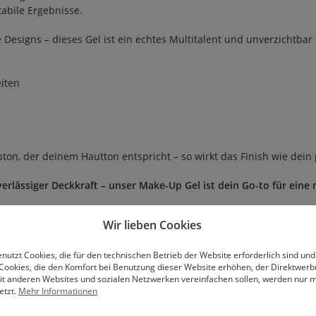
abile Ergebnisse.
Designs – dieses Gel ist ein echtes Multitalent und unverzichtbar 
iten
on, der deinem Hautton entspricht – so wirkt das Finish wie dein 
verlässiger Deckkraft – unser Make-Up Gel ist dein Go-to für eine 
Wir lieben Cookies
 Oligomer, Aliphatic Urethane Triacrylate, Triethylene Glycol Dim
nutzt Cookies, die für den technischen Betrieb der Website erforderlich sind und
 CI 77947, CI 77120, CI 77491, CI 77007, CI 77742, CI 73360, CI 1588
Cookies, die den Komfort bei Benutzung dieser Website erhöhen, der Direktwer
mit anderen Websites und sozialen Netzwerken vereinfachen sollen, werden nur mi
etzt.
Mehr Informationen