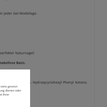
in jeder Gel-Modellage.
perfekter Naturnagel!
makellose Basis.
ethacrylate, Silica, Hydroxycyclohexyl Phenyl Ketone,
 stets gesetzt
0.
bung dienen oder
t Ihrer