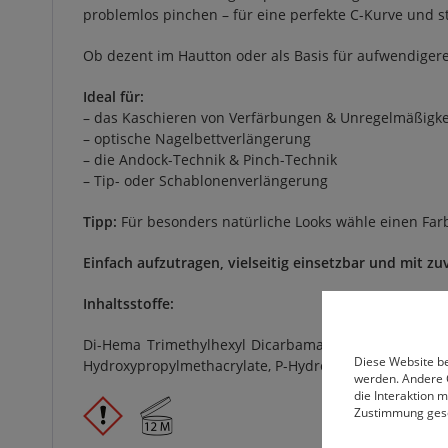
problemlos pinchen – für eine perfekte C-Kurve und st
Ob dezent im Hautton oder als Basis für aufwendigere 
Ideal für:
– das Kaschieren von Verfärbungen & Unregelmäßigke
– optische Nagelbettverlängerung
– die Andock-Technik & Pinch-Technik
– Tip- oder Schablonenverlängerung
Tipp:
Für besonders natürliche Looks wähle einen Farbt
Einfach aufzutragen, vielseitig einsetzbar und mit zu
Inhaltsstoffe:
Di-Hema Trimethylhexyl Dicarbamate, Urethaneacrylate
Diese Website be
Hydroxypropylmethacrylate, P-Hydroxyanisole, CI 77891,
werden. Andere 
die Interaktion 
Zustimmung ges