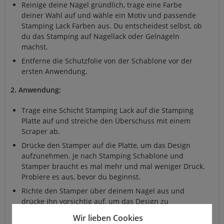
Reinige deine Nägel gründlich, trage eine Farbe
deiner Wahl auf und wähle ein Motiv und passende
Stamping Lack Farben aus. Du entscheidest selbst, ob
du das Stamping auf Nagellack oder Gelnägeln
machst.
Entferne die Schutzfolie von der Schablone vor der
ersten Anwendung.
2. Anwendung:
Trage eine Schicht Stamping Lack auf die Stamping
Platte auf und streiche den Überschuss mit einem
Scraper ab.
Drücke den Stamper auf die Platte, um das Design
aufzunehmen. Je nach Stamping Schablone und
Stamper braucht es mal mehr und mal weniger Druck.
Probiere es aus, bevor du beginnst.
Richte den Stamper über deinem Nagel aus und
drücke ihn vorsichtig auf, um das Design zu
übertragen. Arbeite zügig, da der Lack schnell
Wir lieben Cookies
trocknen kann und achte darauf, dass der Stamper