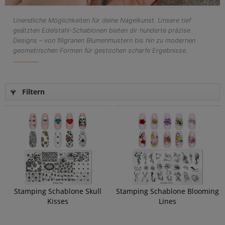
Unendliche Möglichkeiten für deine Nagelkunst. Unsere tief
STAMPING
geätzten Edelstahl-Schablonen bieten dir hunderte präzise
SCHABLONEN
Designs – von filigranen Blumenmustern bis hin zu modernen
MOTIV-VIELFALT
geometrischen Formen für gestochen scharfe Ergebnisse.
ENTDECKEN
Filtern
Stamping Schablone Skull
Stamping Schablone Blooming
Kisses
Lines