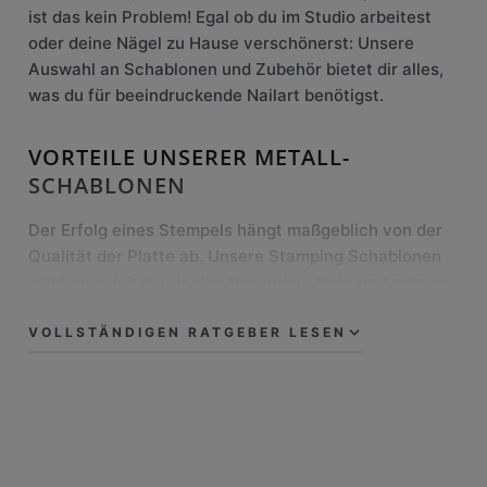
ist das kein Problem! Egal ob du im Studio arbeitest
oder deine Nägel zu Hause verschönerst: Unsere
Auswahl an Schablonen und Zubehör bietet dir alles,
was du für beeindruckende Nailart benötigst.
VORTEILE UNSERER METALL-
SCHABLONEN
Der Erfolg eines Stempels hängt maßgeblich von der
Qualität der Platte ab. Unsere Stamping Schablonen
zeichnen sich durch eine besonders tiefe und präzise
Gravur aus. Das ermöglicht eine randscharfe
Aufnahme des Motivs und verhindert unschöne
VOLLSTÄNDIGEN RATGEBER LESEN
Lücken im Design. Von zeitlosen Klassikern bis hin zu
Trend-Motiven findest du bei Lovenails die perfekte
Vorlage für jede Stimmung.
EINFACHE ANWENDUNG &