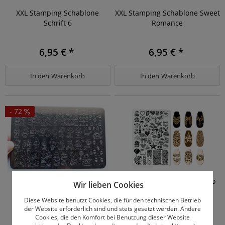
XXL Stamping Schablone
XXL Stamping Schablone Sweet
Schrift 6
Romance
6,95 € *
6,95 € *
In den
Warenkorb
In den
Warenkorb
- 72
XXL Stamping Schablone
XXL Stamping Schablone Leo
Wir lieben Cookies
Monster Hype
Fashion
Diese Website benutzt Cookies, die für den technischen Betrieb
der Website erforderlich sind und stets gesetzt werden. Andere
Cookies, die den Komfort bei Benutzung dieser Website
1,95 € *
6,95 € *
6,95 € *