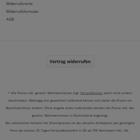
JELLY STAMPERN
Widerrufsrecht
Widerrufsformular
Die Zeiten, in denen Stempeln Glückssache war, sind
AGB
vorbei. Mit einem transparenten
Clear-Jelly Stamper
aus unserem
Stamping Zubehör
behältst du den vollen
Durchblick. Du kannst genau sehen, wo das Motiv auf
dem Nagel landet. Das ist besonders hilfreich für
Layering-Designs, bei denen mehrere Farben
punktgenau übereinander platziert werden.
Vertrag widerrufen
FAQ – WISSENSWERTES ZUM
* Alle Preise inkl. gesetzl. Mehrwertsteuer zzgl.
Versandkosten
, wenn nicht anders
STAMPING
beschrieben. Abhängig vom gewählten Lieferland können sich daher die Preise vor
Bestellabschluss ändern. Ohne Angabe eines Lieferlandes werden die Preise inkl. der
gesetzl. Mehrwertsteuer in Deutschland angezeigt.
Bei rabattierten Artikeln mit Streichpreisen ist der aktuelle Artikelpreis der günstigste
WARUM FUNKTIONIERT DIE
Preis der letzten 30 Tagen.Versandkostenfrei in DE ab 70€ Warenwert inkl. USt .
AUFNAHME DES MOTIVS NICHT?