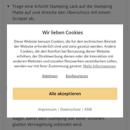
Trage eine Schicht Stamping Lack auf die Stamping
Platte auf und streiche den Überschuss mit einem
Scraper ab.
Drücke den Stamper auf die Platte, um das Design
Wir lieben Cookies
aufzunehmen. Je nach Stamping Schablone und
Stamper braucht es mal mehr und mal weniger Druck.
Diese Website benutzt Cookies, die für den technischen Betrieb
Probiere es aus, bevor du beginnst.
der Website erforderlich sind und stets gesetzt werden. Andere
Cookies, die den Komfort bei Benutzung dieser Website
Richte den Stamper über deinem Nagel aus und
erhöhen, der Direktwerbung dienen oder die Interaktion mit
drücke ihn vorsichtig auf, um das Design zu
anderen Websites und sozialen Netzwerken vereinfachen sollen,
übertragen. Arbeite zügig, da der Lack schnell
werden nur mit Ihrer Zustimmung gesetzt.
Mehr Informationen
trocknen kann und achte darauf, dass der Stamper
Ablehnen
Konfigurieren
exakt ausgerichtet ist.
3. Abschluss:
Alle akzeptieren
Lass das Design trocknen und trage einen Versiegler
auf. Bevor du den Versiegler aufträgst, geh mit einer
Impressum
|
Datenschutz
|
AGB
mit Cleaner benetzten Zellette über den getrockneten
Nagel, damit dein Stamping von einer schönen,
glatten Versiegelung vollendet wird.