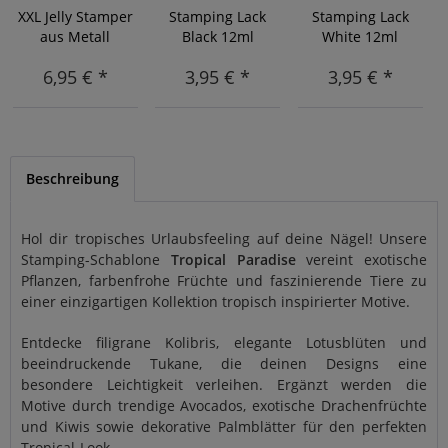
XXL Jelly Stamper
Stamping Lack
Stamping Lack
aus Metall
Black 12ml
White 12ml
6,95 € *
3,95 € *
3,95 € *
Beschreibung
Hol dir tropisches Urlaubsfeeling auf deine Nägel! Unsere
Stamping-Schablone
Tropical Paradise
vereint exotische
Pflanzen, farbenfrohe Früchte und faszinierende Tiere zu
einer einzigartigen Kollektion tropisch inspirierter Motive.
Entdecke filigrane Kolibris, elegante Lotusblüten und
beeindruckende Tukane, die deinen Designs eine
besondere Leichtigkeit verleihen. Ergänzt werden die
Motive durch trendige Avocados, exotische Drachenfrüchte
und Kiwis sowie dekorative Palmblätter für den perfekten
Tropical-Look.