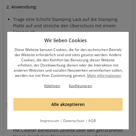
2. Anwendung:
Trage eine Schicht Stamping Lack auf die Stamping
Platte auf und streiche den Überschuss mit einem
Scraper ab.
Wir lieben Cookies
Drücke den Stamper auf die Platte, um das Design
aufzunehmen. Je nach Stamping Schablone und
Diese Website benutzt Cookies, die für den technischen Betrieb
Stamper braucht es mal mehr und mal weniger Druck.
der Website erforderlich sind und stets gesetzt werden. Andere
Probiere es aus, bevor du beginnst.
Cookies, die den Komfort bei Benutzung dieser Website
erhöhen, der Direktwerbung dienen oder die Interaktion mit
Richte den Stamper über deinem Nagel aus und
anderen Websites und sozialen Netzwerken vereinfachen sollen,
drücke ihn vorsichtig auf, um das Design zu
werden nur mit Ihrer Zustimmung gesetzt.
Mehr Informationen
übertragen. Arbeite zügig, da der Lack schnell
Ablehnen
Konfigurieren
trocknen kann und achte darauf, dass der Stamper
exakt ausgerichtet ist.
Alle akzeptieren
3. Abschluss:
Lass das Design trocknen und trage einen Versiegler
Impressum
|
Datenschutz
|
AGB
auf. Bevor du den Versiegler aufträgst, geh mit einer
mit Cleaner benetzten Zellette über den getrockneten