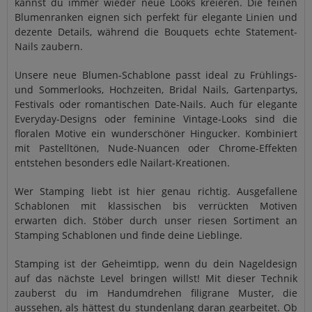
kannst du immer wieder neue Looks kreieren. Die feinen
Blumenranken eignen sich perfekt für elegante Linien und
dezente Details, während die Bouquets echte Statement-
Nails zaubern.
Unsere neue Blumen-Schablone passt ideal zu Frühlings-
und Sommerlooks, Hochzeiten, Bridal Nails, Gartenpartys,
Festivals oder romantischen Date-Nails. Auch für elegante
Everyday-Designs oder feminine Vintage-Looks sind die
floralen Motive ein wunderschöner Hingucker. Kombiniert
mit Pastelltönen, Nude-Nuancen oder Chrome-Effekten
entstehen besonders edle Nailart-Kreationen.
Wer Stamping liebt ist hier genau richtig. Ausgefallene
Schablonen mit klassischen bis verrückten Motiven
erwarten dich. Stöber durch unser riesen Sortiment an
Stamping Schablonen und finde deine Lieblinge.
Stamping ist der Geheimtipp, wenn du dein Nageldesign
auf das nächste Level bringen willst! Mit dieser Technik
zauberst du im Handumdrehen filigrane Muster, die
aussehen, als hättest du stundenlang daran gearbeitet. Ob