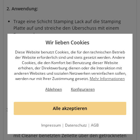
2. Anwendung:
Trage eine Schicht Stamping Lack auf die Stamping
Platte auf und streiche den Überschuss mit einem
Scraper ab.
Wir lieben Cookies
Drücke den Stamper auf die Platte, um das Design
aufzunehmen. Je nach Stamping Schablone und
Diese Website benutzt Cookies, die für den technischen Betrieb
Stamper braucht es mal mehr und mal weniger Druck.
der Website erforderlich sind und stets gesetzt werden. Andere
Cookies, die den Komfort bei Benutzung dieser Website
Probiere es aus, bevor du beginnst.
erhöhen, der Direktwerbung dienen oder die Interaktion mit
Richte den Stamper über deinem Nagel aus und
anderen Websites und sozialen Netzwerken vereinfachen sollen,
drücke ihn vorsichtig auf, um das Design zu
werden nur mit Ihrer Zustimmung gesetzt.
Mehr Informationen
übertragen. Arbeite zügig, da der Lack schnell
Ablehnen
Konfigurieren
trocknen kann und achte darauf, dass der Stamper
exakt ausgerichtet ist.
Alle akzeptieren
3. Abschluss:
Lass das Design trocknen und trage einen Versiegler
Impressum
|
Datenschutz
|
AGB
auf. Bevor du den Versiegler aufträgst, geh mit einer
mit Cleaner benetzten Zellette über den getrockneten