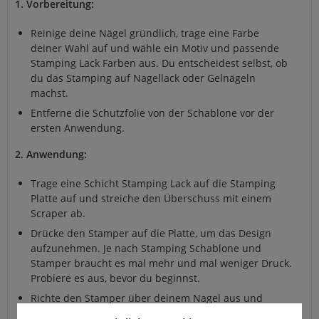
1. Vorbereitung:
Reinige deine Nägel gründlich, trage eine Farbe
deiner Wahl auf und wähle ein Motiv und passende
Stamping Lack Farben aus. Du entscheidest selbst, ob
du das Stamping auf Nagellack oder Gelnägeln
machst.
Entferne die Schutzfolie von der Schablone vor der
ersten Anwendung.
2. Anwendung:
Trage eine Schicht Stamping Lack auf die Stamping
Platte auf und streiche den Überschuss mit einem
Scraper ab.
Drücke den Stamper auf die Platte, um das Design
aufzunehmen. Je nach Stamping Schablone und
Stamper braucht es mal mehr und mal weniger Druck.
Probiere es aus, bevor du beginnst.
Richte den Stamper über deinem Nagel aus und
drücke ihn vorsichtig auf, um das Design zu