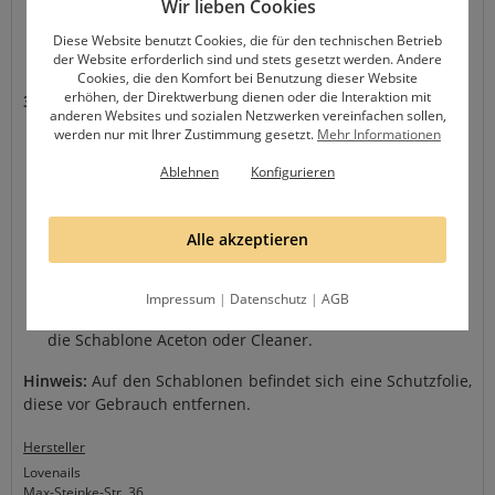
Wir lieben Cookies
übertragen. Arbeite zügig, da der Lack schnell
trocknen kann und achte darauf, dass der Stamper
Diese Website benutzt Cookies, die für den technischen Betrieb
der Website erforderlich sind und stets gesetzt werden. Andere
exakt ausgerichtet ist.
Cookies, die den Komfort bei Benutzung dieser Website
erhöhen, der Direktwerbung dienen oder die Interaktion mit
3. Abschluss:
anderen Websites und sozialen Netzwerken vereinfachen sollen,
werden nur mit Ihrer Zustimmung gesetzt.
Mehr Informationen
Lass das Design trocknen und trage einen Versiegler
auf. Bevor du den Versiegler aufträgst, geh mit einer
Ablehnen
Konfigurieren
mit Cleaner benetzten Zellette über den getrockneten
Nagel, damit dein Stamping von einer schönen,
Alle akzeptieren
glatten Versiegelung vollendet wird.
Säubere die Stamping Platte und den Stempel nach
der Anwendung. Hierfür eignet sich für den Stamper
Impressum
|
Datenschutz
|
AGB
am besten eine Fusselrolle oder Klebeband und für
die Schablone Aceton oder Cleaner.
Hinweis:
Auf den Schablonen befindet sich eine Schutzfolie,
diese vor Gebrauch entfernen.
Hersteller
Lovenails
Max-Steinke-Str. 36