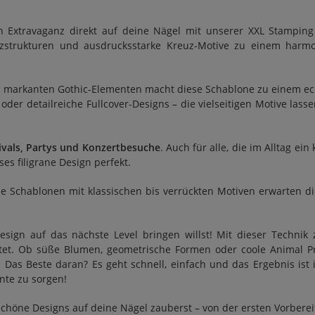
n Extravaganz direkt auf deine Nägel mit unserer XXL Stampin
 Netzstrukturen und ausdrucksstarke Kreuz-Motive zu einem harm
d markanten Gothic-Elementen macht diese Schablone zu einem ech
 oder detailreiche Fullcover-Designs – die vielseitigen Motive la
ivals, Partys und Konzertbesuche
. Auch für alle, die im Alltag ei
ses filigrane Design perfekt.
ene Schablonen mit klassischen bis verrückten Motiven erwarten 
sign auf das nächste Level bringen willst! Mit dieser Technik
itet. Ob süße Blumen, geometrische Formen oder coole Animal Pr
t. Das Beste daran? Es geht schnell, einfach und das Ergebnis is
nte zu sorgen!
schöne Designs auf deine Nägel zauberst – von der ersten Vorbere