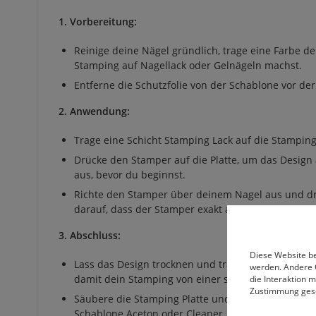
1. Vorbereitung:
Reinige deine Nägel gründlich, trage eine Farbe d
Stamping auf Nagellack oder Gelnägeln machst.
Entferne die Schutzfolie von der Schablone vor d
2. Anwendung:
Trage eine Schicht Stamping Lack auf die Stamping
Drücke den Stamper auf die Platte, um das Desig
aus, bevor du beginnst.
Richte den Stamper über deinem Nagel aus und drüc
darauf, dass der Stamper exakt ausgerichtet ist.
3. Abschluss:
Diese Website be
Lass das Design trocknen und trage einen Versiegle
werden. Andere 
damit dein Stamping von einer schönen, glatten Ve
die Interaktion 
Zustimmung ges
Säubere die Stamping Platte und den Stempel nach
Schablone Aceton oder Cleaner.