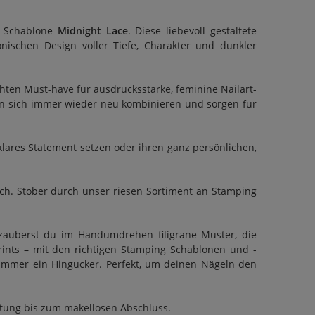
g Schablone
Midnight Lace
. Diese liebevoll gestaltete
onischen Design voller Tiefe, Charakter und dunkler
ten Must-have für ausdrucksstarke, feminine Nailart-
ssen sich immer wieder neu kombinieren und sorgen für
n klares Statement setzen oder ihren ganz persönlichen,
dich. Stöber durch unser riesen Sortiment an Stamping
 zauberst du im Handumdrehen filigrane Muster, die
ints – mit den richtigen Stamping Schablonen und -
t immer ein Hingucker. Perfekt, um deinen Nägeln den
itung bis zum makellosen Abschluss.