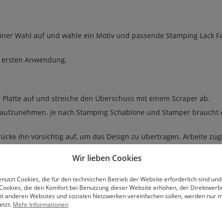
einer Wahl auf und wähle ein Motiv und passende Stamping Lack Fa
er ersten Anwendung.
 Platte auf und streiche den Überschuss mit einem Scraper ab.
n aufzunehmen. Je nach Stamping Schablone und Stamper braucht 
ke ihn vorsichtig auf, um das Design zu übertragen. Arbeite zügi
Wir lieben Cookies
nutzt Cookies, die für den technischen Betrieb der Website erforderlich sind und
r auf. Bevor du den Versiegler aufträgst, geh mit einer mit Cleane
Cookies, die den Komfort bei Benutzung dieser Website erhöhen, der Direktwer
rsiegelung vollendet wird.
mit anderen Websites und sozialen Netzwerken vereinfachen sollen, werden nur mi
etzt.
Mehr Informationen
 der Anwendung. Hierfür eignet sich für den Stamper am besten e