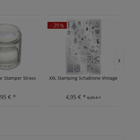
- 29
ar Stamper Strass
XXL Stamping Schablone Vintage
10
,95 € *
4,95 € *
6,95 € *