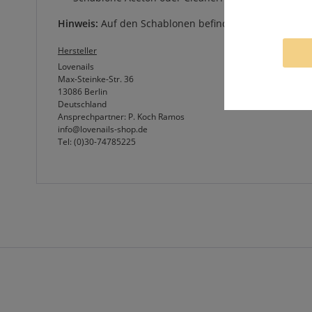
Hinweis:
Auf den Schablonen befindet sich eine Schutz
Hersteller
Lovenails
Max-Steinke-Str. 36
13086 Berlin
Deutschland
Ansprechpartner: P. Koch Ramos
info@lovenails-shop.de
Tel: (0)30-74785225