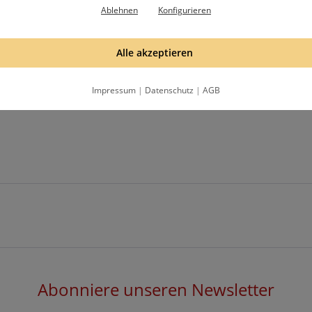
Ablehnen
Konfigurieren
folie, diese vor Gebrauch entfernen.
Alle akzeptieren
Impressum
|
Datenschutz
|
AGB
Abonniere unseren Newsletter