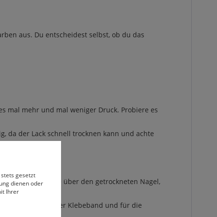
rben aus. Du entscheidest selbst, ob du das
es mal mehr und mal weniger Druck. Probiere es
g, da der Lack schnell trocknen kann und achte
 stets gesetzt
r benetzten Zellette über den getrockneten Nagel,
bung dienen oder
t Ihrer
ine Fusselrolle oder Klebeband und für die