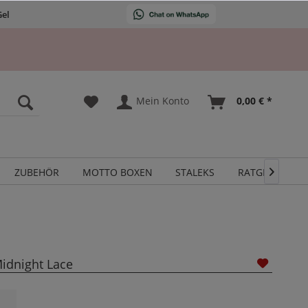
Gel
Mein Konto
0,00 € *
ZUBEHÖR
MOTTO BOXEN
STALEKS
RATGEBER

idnight Lace