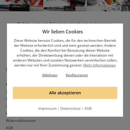
Folge uns und lerne uns besser kennen
Wir lieben Cookies
Gruppe
Profil
Diese Website benutzt Cookies, die für den technischen Betrieb
der Website erforderlich sind und stets gesetzt werden. Andere
Cookies, die den Komfort bei Benutzung dieser Website
erhöhen, der Direktwerbung dienen oder die Interaktion mit
anderen Websites und sozialen Netzwerken vereinfachen sollen,
werden nur mit Ihrer Zustimmung gesetzt.
Mehr Informationen
SHOP SERVICE
INFORMATIONEN
Ablehnen
Konfigurieren
Kontakt
Cookie-Einstellungen
Versand und Zahlung
Studio Kunden
Alle akzeptieren
Kauf auf Rechnung
Datenschutz
Versand in die Schweiz
Impressum
Impressum
|
Datenschutz
|
AGB
Widerrufsrecht
Widerrufsformular
AGB