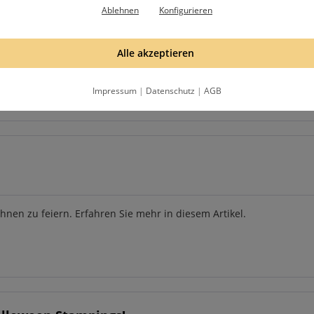
Ablehnen
Konfigurieren
hop aufgenommen. Ab jetzt können Sie ganz bequem Ihre Bestellun
Alle akzeptieren
Impressum
|
Datenschutz
|
AGB
nen zu feiern. Erfahren Sie mehr in diesem Artikel.