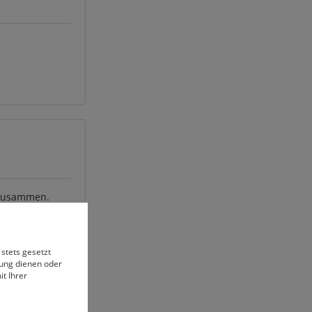
n zusammen.
 stets gesetzt
bung dienen oder
t Ihrer