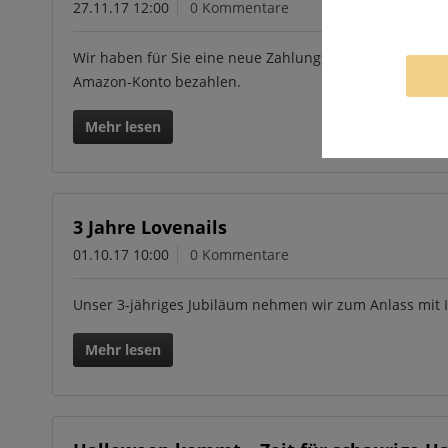
27.11.17 12:00
0 Kommentare
Wir haben für Sie eine neue Zahlungsart in unseren S
Amazon-Konto bezahlen.
Mehr lesen
3 Jahre Lovenails
01.10.17 10:00
0 Kommentare
Unser 3-jähriges Jubiläum nehmen wir zum Anlass mit Ih
Mehr lesen