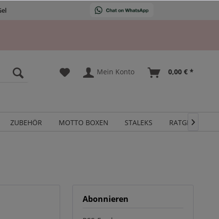
Gel
Mein Konto
0,00 € *
ZUBEHÖR
MOTTO BOXEN
STALEKS
RATGEBER

Abonnieren