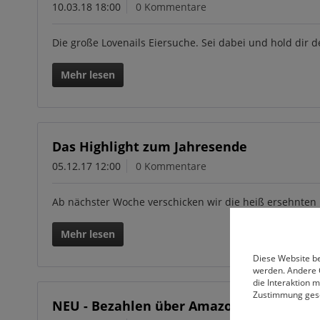
10.03.18 18:00
0 Kommentare
Die große Lovenails Eiersuche. Sei dabei und hold dir d
Mehr lesen
Das Highlight zum Jahresende
05.12.17 12:00
0 Kommentare
Ab nächster Woche verschicken wir die heiß ersehnten 
Mehr lesen
Diese Website be
werden. Andere 
die Interaktion 
Zustimmung ges
NEU - Bezahlen über Amazon