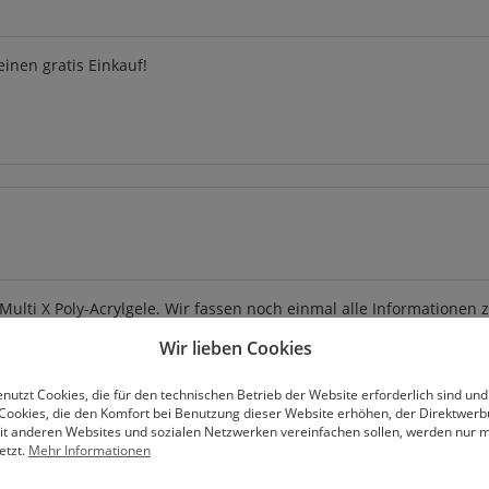
einen gratis Einkauf!
Multi X Poly-Acrylgele. Wir fassen noch einmal alle Informatione
Wir lieben Cookies
nutzt Cookies, die für den technischen Betrieb der Website erforderlich sind und
Cookies, die den Komfort bei Benutzung dieser Website erhöhen, der Direktwer
mit anderen Websites und sozialen Netzwerken vereinfachen sollen, werden nur mi
etzt.
Mehr Informationen