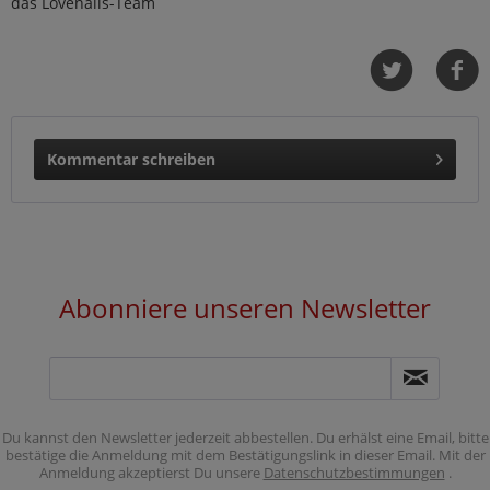
das Lovenails-Team
Kommentar schreiben
Abonniere unseren Newsletter
Du kannst den Newsletter jederzeit abbestellen. Du erhälst eine Email, bitte
bestätige die Anmeldung mit dem Bestätigungslink in dieser Email. Mit der
Anmeldung akzeptierst Du unsere
Datenschutzbestimmungen
.