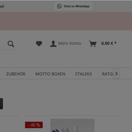
Gel
Mein Konto
0,00 € *
ZUBEHÖR
MOTTO BOXEN
STALEKS
RATGEBER

- 40