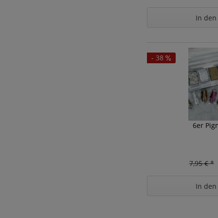
In den
- 38
6er Pig
7,95 € *
In den