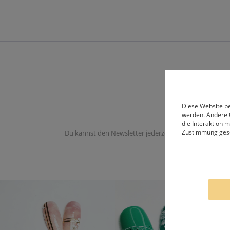
Diese Website be
werden. Andere 
die Interaktion 
Zustimmung ges
Du kannst den Newsletter jederzeit abbestellen. Du er