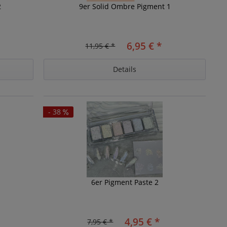
2
9er Solid Ombre Pigment 1
6,95 € *
11,95 € *
Details
- 38
6er Pigment Paste 2
4,95 € *
7,95 € *