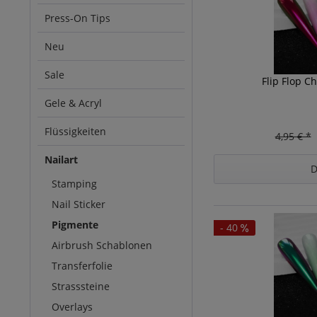
Press-On Tips
Neu
Sale
Flip Flop 
Gele & Acryl
Flüssigkeiten
4,95 € *
Nailart
D
Stamping
Nail Sticker
Pigmente
- 40
Airbrush Schablonen
Transferfolie
Strasssteine
Overlays