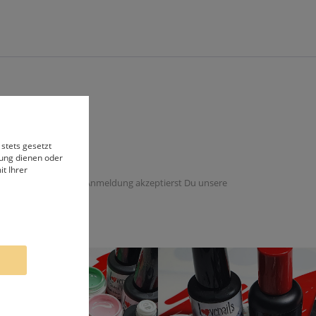
 stets gesetzt
bung dienen oder
t Ihrer
 dieser Email. Mit der Anmeldung akzeptierst Du unsere