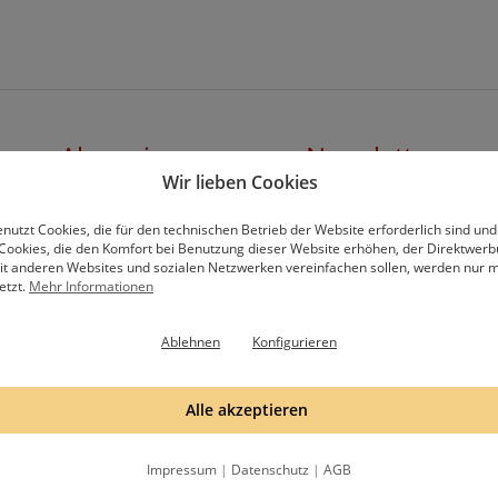
Abonniere unseren Newsletter
Wir lieben Cookies
nutzt Cookies, die für den technischen Betrieb der Website erforderlich sind und
Cookies, die den Komfort bei Benutzung dieser Website erhöhen, der Direktwer
mit anderen Websites und sozialen Netzwerken vereinfachen sollen, werden nur mi
etzt.
Mehr Informationen
hälst eine Email, bitte bestätige die Anmeldung mit dem Bestätigungslink in
Datenschutzbestimmungen
.
Ablehnen
Konfigurieren
Alle akzeptieren
Impressum
|
Datenschutz
|
AGB