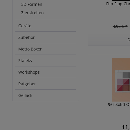
Flip Flop C
3D Formen
Zierstreifen
Geräte
4,95 € *
Zubehör
D
Motto Boxen
Staleks
Workshops
Ratgeber
Gellack
9er Solid 
11,