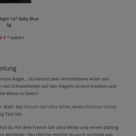
rbgel 147 Baby Blue
5g
6 € *
6,95 € *
eitung
nsere Nägel… Du kannst zwei verschiedene Arten von
 von Schneeflocken auf den Nägeln ist eine kreative und
lle Weise zu feiern
r Wahl, das
French Gel Ultra White
, einen
Fineliner Pinsel
g Tool Set.
etzt du mit dem French Gel Ultra White und einem Dotting
tigen Abstände. Das Gleiche machst du auch nochmal von