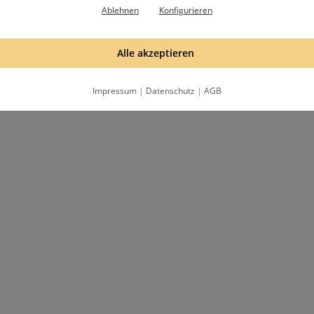
Ablehnen
Konfigurieren
m Spaziergang im Schnee oder bei gemütlichen Abenden am Kamin -
bezaubernde Note und bringen die zauberhafte Atmosphäre der ka
Alle akzeptieren
Impressum
|
Datenschutz
|
AGB