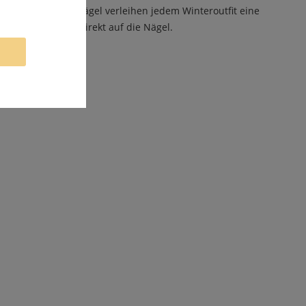
 Schneeflocken Nägel verleihen jedem Winteroutfit eine
lten Jahreszeit direkt auf die Nägel.