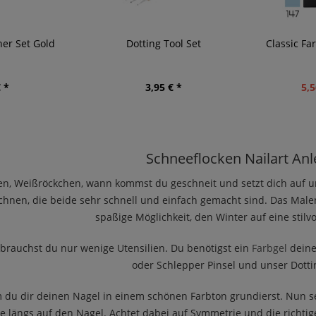
iner Set Gold
Dotting Tool Set
Classic Fa
 *
3,95 € *
5,5
Schneeflocken Nailart Anl
en, Weißröckchen, wann kommst du geschneit und setzt dich auf u
chnen, die beide sehr schnell und einfach gemacht sind.
Das Malen
spaßige Möglichkeit, den Winter auf eine stilvo
 brauchst du nur wenige Utensilien. Du benötigst ein
Farbgel
deine
oder Schlepper Pinsel und unser Dottin
 du dir deinen Nagel in einem schönen Farbton grundierst. Nun s
kte längs auf den Nagel. Achtet dabei auf Symmetrie und die rich