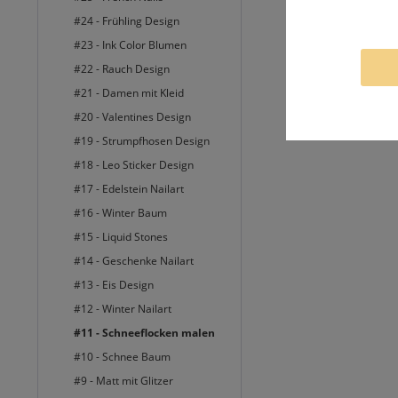
Egal ob bei eine
#24 - Frühling Design
#23 - Ink Color Blumen
#22 - Rauch Design
#21 - Damen mit Kleid
#20 - Valentines Design
#19 - Strumpfhosen Design
#18 - Leo Sticker Design
#17 - Edelstein Nailart
#16 - Winter Baum
#15 - Liquid Stones
#14 - Geschenke Nailart
#13 - Eis Design
#12 - Winter Nailart
#11 - Schneeflocken malen
#10 - Schnee Baum
#9 - Matt mit Glitzer