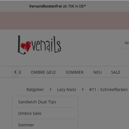
Versandkostenfrei
ab 70€ in DE*
HOME
OMBRE GELE
SOMMER
NEU
SALE

Ratgeber
Lazy Nailz
#11 - Schneeflocken
Sandwich Dual Tips
Ombre Gele
Sommer