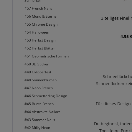
Schnörkel
#57 French Nails
#56 Mond & Sterne
3 teiliges Finel
#55 Chrome Design
#54 Halloween
4,95 €
#53 Herbst Design
#52 Herbst Blätter
#51 Geometrische Formen
#50 3D Sticker
#49 Oktoberfest
Schneeflöckch
#48 Sonnenblumen
Schneeflocken zei
#47 Neon French
#46 Schmetterling Design
Für dieses Design
#45 Bunte French
#44 Abstrakte Nailart
#43 Sommer Nails
Du beginnst, indem
#42 Milky Neon
Tool, feine Pun