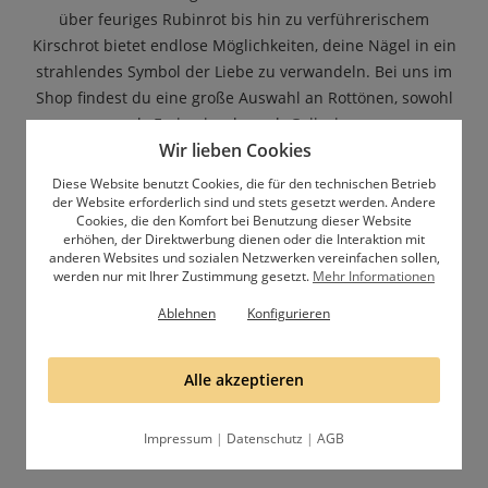
über feuriges Rubinrot bis hin zu verführerischem
Kirschrot bietet endlose Möglichkeiten, deine Nägel in ein
strahlendes Symbol der Liebe zu verwandeln. Bei uns im
Shop findest du eine große Auswahl an Rottönen, sowohl
als
Farbgele
, als auch
Gellacke
.
Wir lieben Cookies
Ein einfarbiges, tiefsinniges Rot verleiht deinen Nägeln
Diese Website benutzt Cookies, die für den technischen Betrieb
eine zeitlose Eleganz, während die Kombination
der Website erforderlich sind und stets gesetzt werden. Andere
Cookies, die den Komfort bei Benutzung dieser Website
verschiedener Rottöne eine lebendige und sinnliche Note
erhöhen, der Direktwerbung dienen oder die Interaktion mit
hinzufügt. Die tiefe Symbolik von Rot als Ausdruck von
anderen Websites und sozialen Netzwerken vereinfachen sollen,
Romantik und Intensität macht diese Farbgebung zur
werden nur mit Ihrer Zustimmung gesetzt.
Mehr Informationen
unumstrittenen Wahl, um deine Nägel zum Herzstück
Ablehnen
Konfigurieren
deines Valentinstags-Looks zu machen. Tauche ein in die
Welt der roten Eleganz und lasse deine Nägel in der Farbe
Alle akzeptieren
der Liebe erstrahlen.
Impressum
|
Datenschutz
|
AGB